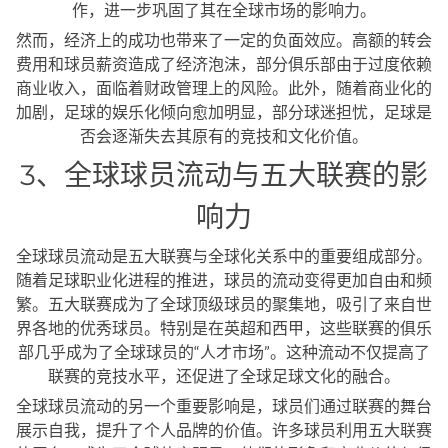
作，进一步巩固了其在全球市场的影响力。
然而，经济上的成功也带来了一定的负面效应。高额的转会
费用和球员薪资造成了经济泡沫，部分俱乐部由于过度依赖
商业收入，面临着财政管理上的风险。此外，随着商业化的
加剧，足球的娱乐化倾向愈加明显，部分球迷担忧，足球是
否会逐渐失去其原有的竞技和文化价值。
3、全球球员流动与五大联赛的影
响力
全球球员流动是五大联赛与全球化关系中的重要组成部分。
随着足球职业化进程的推进，球员的流动变得更加自由和频
繁。五大联赛成为了全球顶级球员的聚集地，吸引了来自世
界各地的优秀球员。特别是在英超和西甲，这些联赛的俱乐
部几乎成为了全球球员的“人才市场”。这种流动不仅提高了
联赛的竞技水平，还促进了全球足球文化的融合。
全球球员流动的另一个重要影响是，球员们通过联赛的舞台
展示自我，提升了个人品牌的价值。许多球员利用五大联赛