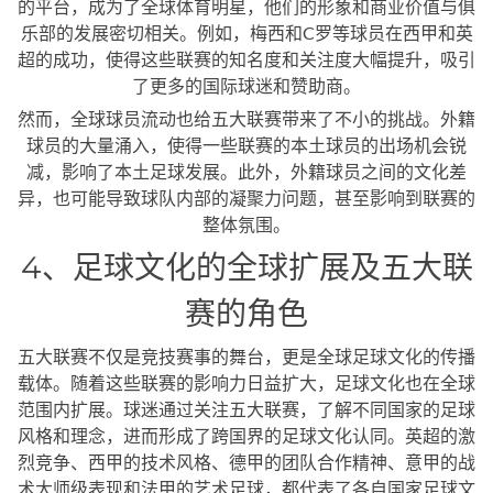
的平台，成为了全球体育明星，他们的形象和商业价值与俱
乐部的发展密切相关。例如，梅西和C罗等球员在西甲和英
超的成功，使得这些联赛的知名度和关注度大幅提升，吸引
了更多的国际球迷和赞助商。
然而，全球球员流动也给五大联赛带来了不小的挑战。外籍
球员的大量涌入，使得一些联赛的本土球员的出场机会锐
减，影响了本土足球发展。此外，外籍球员之间的文化差
异，也可能导致球队内部的凝聚力问题，甚至影响到联赛的
整体氛围。
4、足球文化的全球扩展及五大联
赛的角色
五大联赛不仅是竞技赛事的舞台，更是全球足球文化的传播
载体。随着这些联赛的影响力日益扩大，足球文化也在全球
范围内扩展。球迷通过关注五大联赛，了解不同国家的足球
风格和理念，进而形成了跨国界的足球文化认同。英超的激
烈竞争、西甲的技术风格、德甲的团队合作精神、意甲的战
术大师级表现和法甲的艺术足球，都代表了各自国家足球文