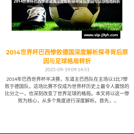
2014世界杯巴西惨败德国深度解析探寻背后原
因与足球格局转折
2025-09-19 09:14:51
2014年巴西世界杯半决赛，东道主巴西队在主场以1比7惨
败于德国队，这场比赛不仅成为世界杯历史上最令人震惊的
比分之一，也深刻改变了世界足球的格局。本文将以这一惨
败为核心，从多个角度进行深度解析。首先，...