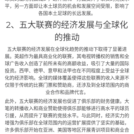
平，另一方面却让本土球员的机会和发展空间受限，影响了
各国本土足球的长远发展。
2、五大联赛的经济发展与全球化
的推动
五大联赛的经济发展在全球化趋势的推动下取得了显著进
展。英超作为最具商业化的联赛，其电视转播权的销售和全
球广告收入创造了前所未有的高额收益，吸引了大量的国际
投资。西甲、德甲、意甲和法甲也在不同程度上受益于全球
化的经济影响。全球的媒体覆盖使得这些联赛的收入来源不
仅限于传统的比赛门票和赞助商，还涉及到全球范围内的商
业合作和品牌代言。
此外，五大联赛的经济发展也促进了俱乐部的财务健康。大
笔的转播收入和商业赞助使得俱乐部能够进行高水平的球员
引援，从而提升了联赛的竞技水平。与此同时，经济实力的
增强为俱乐部在全球范围内的运营扩展提供了坚实的基础，
许多俱乐部开始在亚洲、美国等地区开展青训项目和商业合