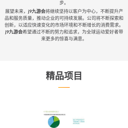
步。
展望未来，
j9九游会
将继续坚持以客户为中心，不断提升产
品和服务质量，推动企业的可持续发展。公司将不断探索和
创新，以适应快速变化的市场环境和不断增长的消费需求。
j9九游会
希望通过不断的努力和追求，为全球运动爱好者带
来更多的惊喜与满意。
精品项目