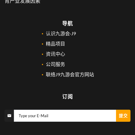
育产业发展因素
导航
认识九游会·J9
精品项目
资讯中心
公司服务
联络J9九游会官方网站
订阅
提交
Type your E-Mail