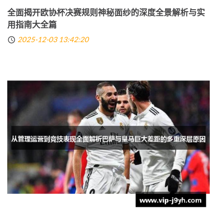
全面揭开欧协杯决赛规则神秘面纱的深度全景解析与实
用指南大全篇
2025-12-03 13:42:20