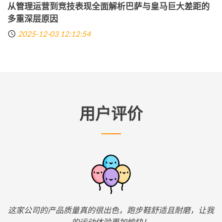
从管理运营到竞技表现全面解析巴萨与皇马巨大差距的
多重深层原因
2025-12-03 12:12:54
用户评价
这家公司的产品质量真的很出色，跑步鞋舒适且耐磨，让我
的运动体验更加愉快！