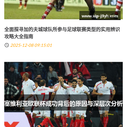
全面探寻加的夫城球队所参与足球联赛类型的实用辨识
攻略大全指南
2025-12-08 09:15:01