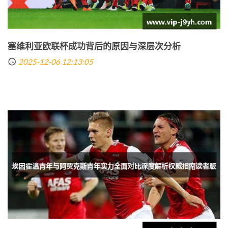
塞维利亚欧联杯成功背后的原因与深层次分析
2025-12-06 12:13:05