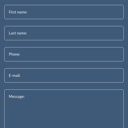
First name:
Last name:
Phone:
E-mail:
Message: