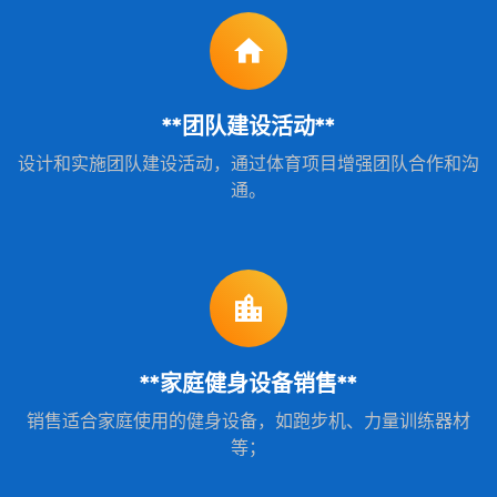
**团队建设活动**
设计和实施团队建设活动，通过体育项目增强团队合作和沟
通。
**家庭健身设备销售**
销售适合家庭使用的健身设备，如跑步机、力量训练器材
等；