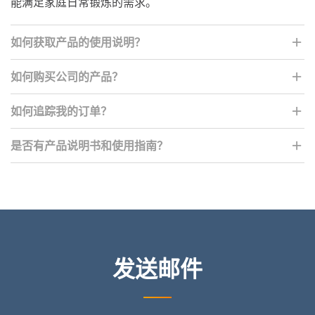
能满足家庭日常锻炼的需求。
如何获取产品的使用说明？
如何购买公司的产品？
如何追踪我的订单？
是否有产品说明书和使用指南？
发送邮件