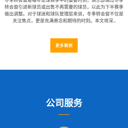
转会窗引进新球员或出售不再需要的球员，以此为下半赛季
做出调整。对于球迷和球队管理层来说，冬季转会窗不仅是
关注焦点，更是充满悬念和期待的时刻。本文将深...
更多案例
公司服务