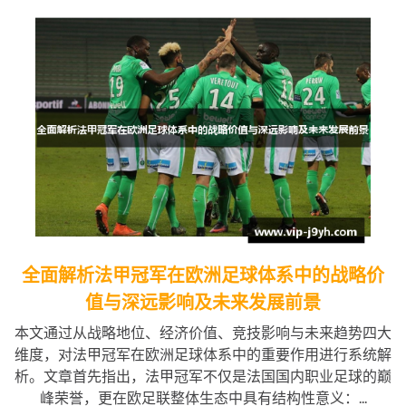
全面解析法甲冠军在欧洲足球体系中的战略价
值与深远影响及未来发展前景
本文通过从战略地位、经济价值、竞技影响与未来趋势四大
维度，对法甲冠军在欧洲足球体系中的重要作用进行系统解
析。文章首先指出，法甲冠军不仅是法国国内职业足球的巅
峰荣誉，更在欧足联整体生态中具有结构性意义：...