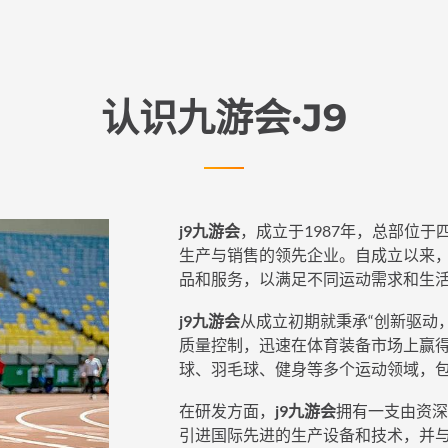
认识九游会·J9
j9九游会
，成立于1987年，总部位
生产与销售的领先企业。自成立以来
品和服务，以满足不同运动需求和生
j9九游会
从成立初期就秉承“创新驱动
质量控制，迅速在体育装备市场上赢
球、羽毛球、健身等多个运动领域，
在研发方面，
j9九游会
拥有一支由资深
引进国际先进的生产设备和技术，并