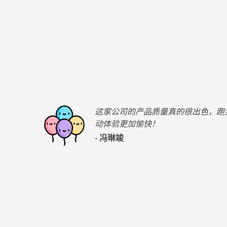
率监
这家公司的产品质量真的很出色，跑
整训
动体验更加愉快！
冯琳竣