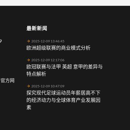
最新新闻
9
2025-12-09 13:46:45
欧洲超级联赛的商业模式分析
2025-12-09 12:17:06
欧冠联赛与法甲 英超 意甲的差异与
特点解析
会官方网
2025-12-09 10:47:09
探究现代足球运动员年薪居高不下
的经济动力与全球体育产业发展因
素