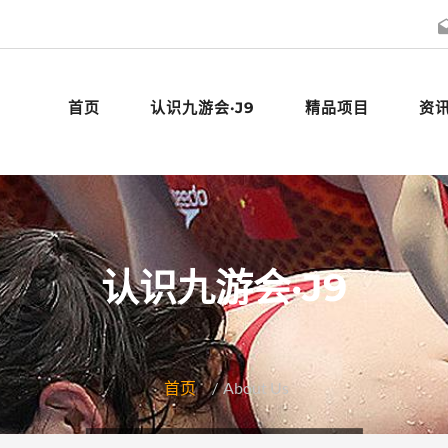
首页
认识九游会·J9
精品项目
资
认识九游会·J9
首页
About Us