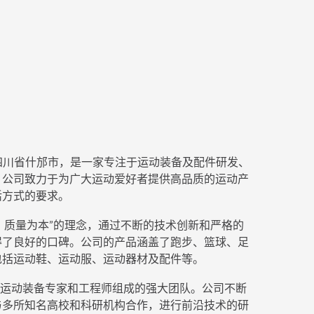
于四川省什邡市，是一家专注于运动装备及配件研发、
，公司致力于为广大运动爱好者提供高品质的运动产
活方式的要求。
，质量为本”的理念，通过不断的技术创新和严格的
得了良好的口碑。公司的产品涵盖了跑步、篮球、足
包括运动鞋、运动服、运动器材及配件等。
运动装备专家和工程师组成的强大团队。公司不断
与多所知名高校和科研机构合作，进行前沿技术的研