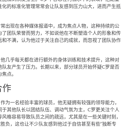
性化的标准化管理常常会让队友感到压力山大，进而产生抵
时常出现在各种媒体报道中，成为焦点人物，这种持续的公
为了团队荣誉而努力，不如说他在不断塑造个人的形象和传
远和不满，认为他过于关注自己的成就，而忽视了团队协作
。他几乎每天都在进行额外的身体训练和技术提升，这种对
他队友产生了压力。长期以来，部分球员开始怀疑C罗是否
为焦点。
合作
。作为一名经验丰富的球员，他无疑拥有较强的领导能力，
同于其他队长以团结队伍、调动气氛为主，C罗更关注个人
导风格容易导致队员之间的疏远，尤其是在一些关键时刻，
胜负，这也让不少队友感到他过于自信甚至有些“独断专