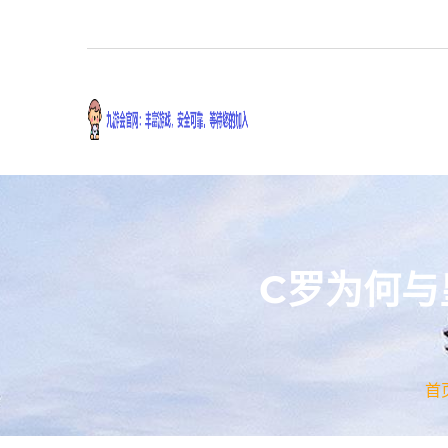
C罗为何与
首