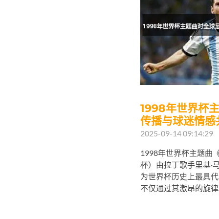
1998年世界杯
传播与球迷情感
2025-09-14 09:14:29
1998年世界杯主题曲《La 
杯）由拉丁歌手里基·马丁（
为世界杯历史上最具代
不仅通过其激昂的旋律和富