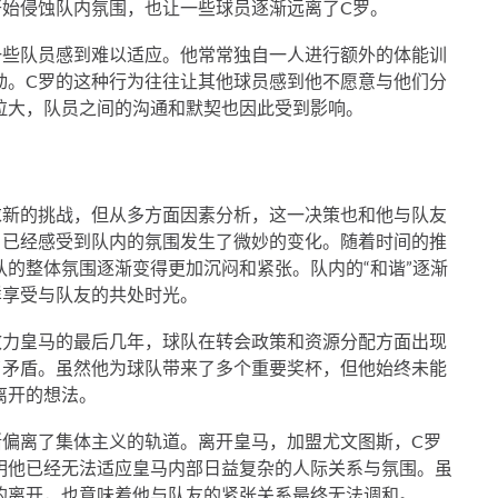
开始侵蚀队内氛围，也让一些球员逐渐远离了C罗。
一些队员感到难以适应。他常常独自一人进行额外的体能训
动。C罗的这种行为往往让其他球员感到他不愿意与他们分
拉大，队员之间的沟通和默契也因此受到影响。
求新的挑战，但从多方面因素分析，这一决策也和他与队友
，已经感受到队内的氛围发生了微妙的变化。随着时间的推
的整体氛围逐渐变得更加沉闷和紧张。队内的“和谐”逐渐
样享受与队友的共处时光。
效力皇马的最后几年，球队在转会政策和资源分配方面出现
了矛盾。虽然他为球队带来了多个重要奖杯，但他始终未能
离开的想法。
渐偏离了集体主义的轨道。离开皇马，加盟尤文图斯，C罗
明他已经无法适应皇马内部日益复杂的人际关系与氛围。虽
的离开，也意味着他与队友的紧张关系最终无法调和。