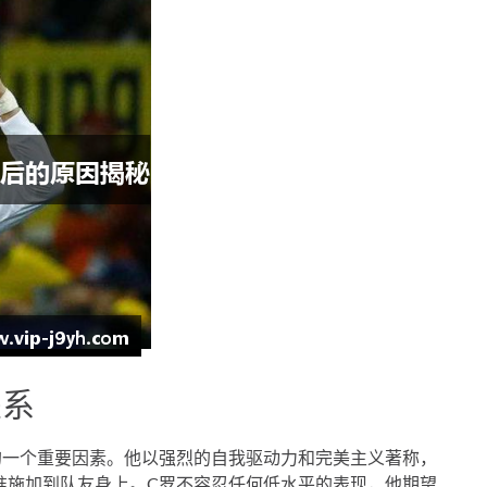
关系
的一个重要因素。他以强烈的自我驱动力和完美主义著称，
准施加到队友身上。C罗不容忍任何低水平的表现，他期望