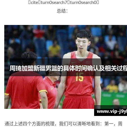
citeturn0search7turn0search0
总结：
通过上述四个方面的梳理，我们可以清晰地看到：第一，周