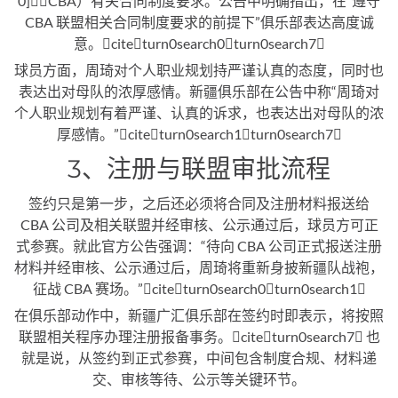
0]（CBA）有关合同制度要求。公告中明确指出，在“遵守
CBA 联盟相关合同制度要求的前提下”俱乐部表达高度诚
意。citeturn0search0turn0search7
球员方面，周琦对个人职业规划持严谨认真的态度，同时也
表达出对母队的浓厚感情。新疆俱乐部在公告中称“周琦对
个人职业规划有着严谨、认真的诉求，也表达出对母队的浓
厚感情。”citeturn0search1turn0search7
3、注册与联盟审批流程
签约只是第一步，之后还必须将合同及注册材料报送给
CBA 公司及相关联盟并经审核、公示通过后，球员方可正
式参赛。就此官方公告强调：“待向 CBA 公司正式报送注册
材料并经审核、公示通过后，周琦将重新身披新疆队战袍，
征战 CBA 赛场。”citeturn0search0turn0search1
在俱乐部动作中，新疆广汇俱乐部在签约时即表示，将按照
联盟相关程序办理注册报备事务。citeturn0search7 也
就是说，从签约到正式参赛，中间包含制度合规、材料递
交、审核等待、公示等关键环节。