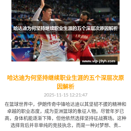
哈达迪为何坚持继续职业生涯的五个深层次原
因解析
2025-11-15 12:21:47
在篮球世界中，伊朗传奇中锋哈达迪以其坚韧不拔的精神和
卓越的职业态度，成为亚洲篮球的象征人物。尽管年岁已
高，身体机能逐渐下降，但他依然选择坚持征战赛场。这种
选择背后并非单纯的竞技执念，而是一种对梦想、责...