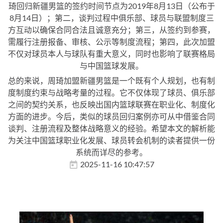
琦回归新疆男篮的签约时间节点为2019年8月13日（公布于
8月14日）；第二，谈判过程中俱乐部、球员与联盟制度三
方互动以确保合同合法且诚意充分；第三，从签约到参赛，
需履行注册报备、审核、公示等制度流程；第四，此次加盟
不仅对球员本人与球队有重大意义，同时也影响了联赛格局
与中国篮球发展。
总的来说，周琦加盟新疆男篮是一个既有个人规划，也有制
度制度约束与战略考量的过程。它不仅体现了球员、俱乐部
之间的契约关系，也反映出国内篮球联赛在职业化、制度化
方面的进步。今后，类似的球员回归案例亦可从中借鉴合同
谈判、注册流程及整体战略意义的经验。希望本文的解析能
为关注中国篮球职业化发展、球员转会机制的读者提供一份
系统而详尽的参考。
2025-11-16 10:47:57