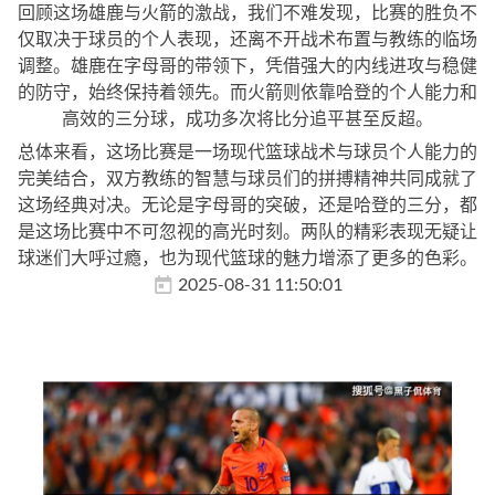
回顾这场雄鹿与火箭的激战，我们不难发现，比赛的胜负不
仅取决于球员的个人表现，还离不开战术布置与教练的临场
调整。雄鹿在字母哥的带领下，凭借强大的内线进攻与稳健
的防守，始终保持着领先。而火箭则依靠哈登的个人能力和
高效的三分球，成功多次将比分追平甚至反超。
总体来看，这场比赛是一场现代篮球战术与球员个人能力的
完美结合，双方教练的智慧与球员们的拼搏精神共同成就了
这场经典对决。无论是字母哥的突破，还是哈登的三分，都
是这场比赛中不可忽视的高光时刻。两队的精彩表现无疑让
球迷们大呼过瘾，也为现代篮球的魅力增添了更多的色彩。
2025-08-31 11:50:01