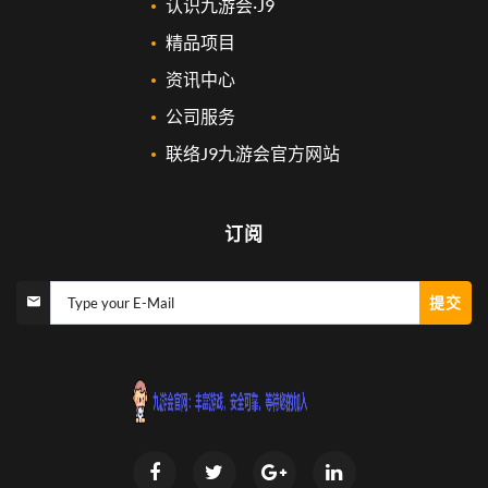
认识九游会·J9
精品项目
资讯中心
公司服务
联络J9九游会官方网站
订阅
提交
Type your E-Mail