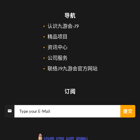
导航
认识九游会·J9
精品项目
资讯中心
公司服务
联络J9九游会官方网站
订阅
提交
Type your E-Mail