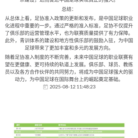
总结：
从总体上看，足协准入政策的更新和发布，是中国足球职业
化进程中重要的一步。通过严格的准入标准，足协不仅提升
了俱乐部的运营管理水平，也为联赛质量提供了有力保障。
此外，青训体系的建设和地方性俱乐部的鼓励入驻，为中国
足球带来了更加丰富和多元的发展方向。
随着足协准入制度的不断完善，未来中国足球的职业联赛有
望在更健康、更可持续的轨道上发展。俱乐部、球员、教练
员以及各方合作伙伴的共同努力，将成为中国足球强大的驱
动力，为中国足球在国际舞台上的崛起奠定基础。
2025-08-12 11:48:23