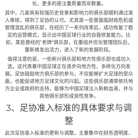
化，更多的是注重质量而非数量。
其中，几家具有较强历史背景和影响力的俱乐部顺利通过准
入审核，得到了足协的认可。尤其是一些曾面临财政危机或
管理混乱的俱乐部，在经历了一系列改革后，成功恢复了稳
定的运营模式，显示出中国足球行业的自我修复能力。比
如，某些曾经的“老牌”俱乐部，在重组并优化管理团队后，
重新焕发出活力，进入了新的发展阶段。
值得注意的是，一些新兴俱乐部和地方性俱乐部也成功入
选，这代表着中国足球正在逐步向地方性、多样化方向发
展。足协鼓励地方俱乐部的参与，不仅能够扩大足球的受众
面，也能促进地方足球文化的兴起。这些俱乐部通常依托地
方企业或政府的支持，能够为中国足球注入新鲜血液，并与
其他俱乐部形成良性竞争。
3、足协准入标准的具体要求与调
整
此次足协准入标准的更新与调整，主要集中在财务透明度、