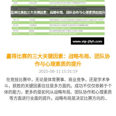
赢得比赛的三大关键因素：战略布局、团队协
作与心理素质的提升
2025-08-11 15:31:19
在竞技比赛中，无论是体育赛事、商业竞争，还是学术争
斗，获胜的关键因素往往是多方面的。成功不仅仅依赖于个
体的能力，更多的是如何从战略布局、团队协作和心理素质
等方面进行全面的提升。战略布局是决定比赛方向的...