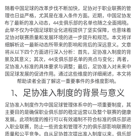
随着中国足球的改革步伐不断加快，足协对于职业联赛的管
理也日益严格，尤其是在准入条件方面。近期，中国足协发
布了最新的准入动态，44支俱乐部的名单也随之全面揭晓。
此举不仅为中国足球职业化进程提供了坚实保障，也意味着
足协对联赛质量和发展环境的进一步提升和规范。本文将详
细解析这一最新动态所带来的影响和背后的深远意义。文章
将从以下四个方面进行深入分析：首先，足协准入制度的背
景及其意义；其次，44支俱乐部名单的亮点与变化；再者，
足协准入标准的具体要求与调整；最后，足协准入对未来中
国足球发展的促进作用。通过这些维度的详细阐述，本文将
帮助读者全面了解这一重要事件的多维度影响。
1、足协准入制度的背景与意义
足协准入制度作为中国足球管理体系中的一项重要制度，其
主要目的是确保职业俱乐部的稳定运营以及整个联赛的健康
发展。此项制度的推行可以有效遏制不符合标准的俱乐部进
入职业联赛，防止一些资金和管理不力的俱乐部影响联赛的
质量和公平竞争。自从足协首次提出准入制度以来，俱乐部