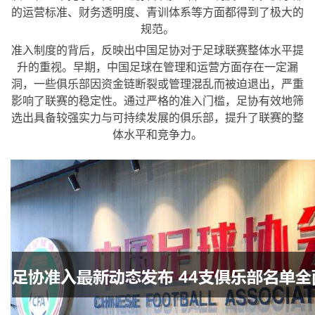
的运营标准、财务透明度、青训体系等方面都得到了极大的
规范。
准入制度的背后，反映出中国足协对于足球联赛整体水平提
升的重视。早期，中国足球在管理和运营方面存在一定漏
洞，一些俱乐部因资金链断裂或管理混乱而被迫退出，严重
影响了联赛的稳定性。通过严格的准入门槛，足协有效地筛
选出具备较强实力与可持续发展的俱乐部，提升了联赛的整
体水平和竞争力。