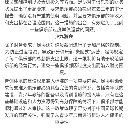
球员薪酬控制以及青训投入等方面。足协对于俱乐部的财务
状况提出了更高要求，要求俱乐部必须提供过去三年的审计
报告，确保没有严重的债务问题，并且要求俱乐部的年收入
和支出都在合理范围内。这一措施的出台，有效避免了此前
一些俱乐部过度举债运营的问题。
j9九游会
除了财务要求，足协还对球员薪酬进行了更加严格的控制。
为防止过度投资，导致部分俱乐部“豪赌式”运营，足协规定
了每个俱乐部的总薪酬支出上限。这一限制将有助于规范俱
乐部的经营行为，避免一些俱乐部因过度支出而陷入财务困
境。
青训体系的建设也是准入标准的一项重要内容。足协明确要
求每支准入俱乐部必须具备完善的青训体系，包括青年队的
建设、青少年教练的配备以及青训设施的投入等。只有在这
些基础设施和人力资源得到充分保障的情况下，俱乐部才能
顺利通过准入审核。这一政策体现了足协对于中国足球长期
发展的高度关注，强调了从青少年层面进行足球人才储备的
重要性。