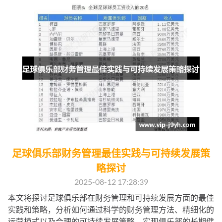
足球俱乐部财务管理最佳实践与可持续发展策
略探讨
2025-08-12 17:28:39
本文将探讨足球俱乐部在财务管理和可持续发展方面的最佳
实践和策略，分析如何通过科学的财务管理方法、精细化的
运营模式以及合理的可持续发展策略，实现俱乐部的长期健