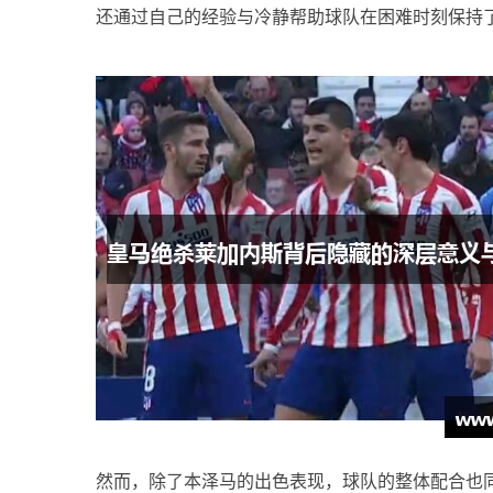
还通过自己的经验与冷静帮助球队在困难时刻保持
然而，除了本泽马的出色表现，球队的整体配合也