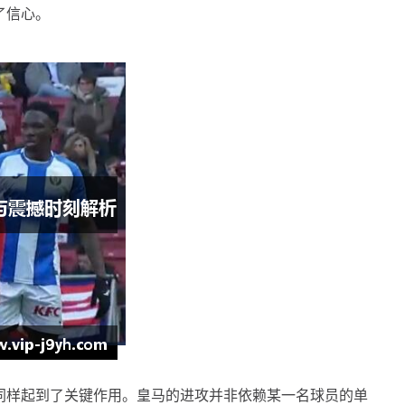
了信心。
同样起到了关键作用。皇马的进攻并非依赖某一名球员的单