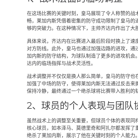
在这场比赛的关键时刻，皇马展现了令人称赞的战
畅，莱加内斯凭借着密集的防守成功限制了皇马的
够的突破力。在这种情况下，主帅齐达内作出了大
具体来说，齐达内在比赛进入最后阶段时换上了速
对方防线。此外，皇马也通过加强边路的进攻，通
加内斯的防守结构，为球队制造了更多的进攻机会
达内的临场指挥与战术灵活性。
战术调整并不仅仅是换人那么简单，皇马的防守也
加强了中场的防守，使得莱加内斯无法通过反击来
保持冷静，最终通过一个绝杀球将比赛带入胜利的
2、球员的个人表现与团队
虽然战术上的调整至关重要，但球员个体的表现同
核心球员，如本泽马、莫德里奇和阿扎尔都发挥了
绝杀了莱加内斯，展示了他在关键时刻的个人能力