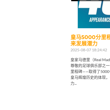
皇马5000分
来发展潜力
2025-08-07 18:24:42
皇家马德里（Real M
尊敬的足球俱乐部之一
里程碑——取得了50
皇马辉煌历史的体现，
力...