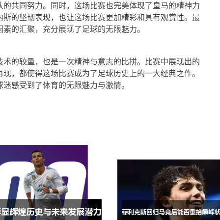
队的共同努力。同时，这场比赛也完美体现了皇马的精神力
内斯的坚韧表现，也让这场比赛更加精彩和具有观赏性。最
因素的汇聚，充分展现了足球的无限魅力。
技术的较量，也是一次精神与意志的比拼。比赛中展现出的
再现，都使得这场比赛成为了足球历史上的一大经典之作。
球迷感受到了体育的无限魅力与激情。