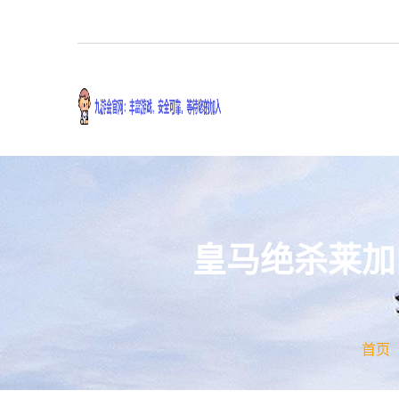
皇马绝杀莱加
首页