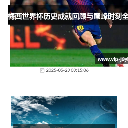
2025-05-29 09:15:06