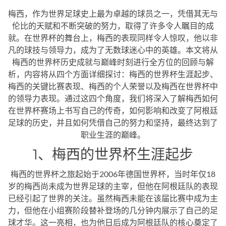
梅西，作为世界足球史上最为卓越的球员之一，凭借其无与
伦比的天赋和不断突破的努力，取得了许多令人瞩目的成
就。在世界杯的舞台上，梅西的表现同样令人惊叹，他以非
凡的球技与领导力，成为了无数球迷心中的英雄。本文将从
梅西的世界杯历史成就与巅峰时刻进行全方位的回顾与解
析，内容将从四个方面详细探讨：梅西的世界杯生涯起步、
梅西的关键比赛表现、梅西的个人荣誉以及梅西在世界杯中
的领导力表现。通过这四个角度，我们将深入了解梅西如何
在世界杯赛场上书写自己的传奇，如何影响和改变了阿根廷
足球的历史，并且如何凭借自己的努力和坚持，最终达到了
职业生涯的巅峰。
1、梅西的世界杯生涯起步
梅西的世界杯之旅起始于2006年德国世界杯，当时年仅18
岁的梅西尚未成为世界足球的主宰，但他在阿根廷队的表现
已经引起了世界的关注。虽然梅西未能在该届比赛中成为主
力，但他在小组赛阶段替补登场的几分钟内展示了自己的足
球才华。这一亮相，也为他日后成为阿根廷队的核心奠定了