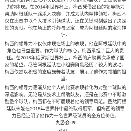
力的体现。在2014年世界杯上，梅西凭借出色的领导能力
帮助阿根廷队一路杀入决赛，并成为队内精神领袖。梅西不
仅在比赛中以个人技术引领球队，还在关键时刻做出了决定
性的贡献。他在场上的冷静与坚定，成为阿根廷队的定海神
针。
梅西的领导力不仅仅体现在场上的表现，他在阿根廷队中的
角色也日益重要。作为球队的核心，梅西承担了巨大的责
任。在2018年俄罗斯世界杯上，梅西的肩膀再次承载了国
家的希望。尽管阿根廷队在小组赛阶段经历了较大的波动，
梅西依然以积极的态度鼓舞着队友，展示了他作为领袖的担
当。
梅西的领导力逐渐从他个人的比赛表现转化为对整个球队的
深远影响。无论是从技术上帮助队友，还是在比赛中不断激
励整个球队，梅西都在不断展现着他的领导风范。虽然阿根
廷队未能在2018年世界杯中最终取得冠军，但梅西的领导
力已经证明了他作为一名世界级球员的全方位价值。
九游会·J9