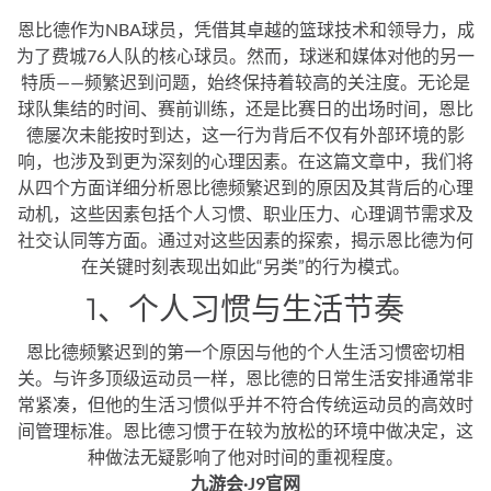
恩比德作为NBA球员，凭借其卓越的篮球技术和领导力，成
为了费城76人队的核心球员。然而，球迷和媒体对他的另一
特质——频繁迟到问题，始终保持着较高的关注度。无论是
球队集结的时间、赛前训练，还是比赛日的出场时间，恩比
德屡次未能按时到达，这一行为背后不仅有外部环境的影
响，也涉及到更为深刻的心理因素。在这篇文章中，我们将
从四个方面详细分析恩比德频繁迟到的原因及其背后的心理
动机，这些因素包括个人习惯、职业压力、心理调节需求及
社交认同等方面。通过对这些因素的探索，揭示恩比德为何
在关键时刻表现出如此“另类”的行为模式。
1、个人习惯与生活节奏
恩比德频繁迟到的第一个原因与他的个人生活习惯密切相
关。与许多顶级运动员一样，恩比德的日常生活安排通常非
常紧凑，但他的生活习惯似乎并不符合传统运动员的高效时
间管理标准。恩比德习惯于在较为放松的环境中做决定，这
种做法无疑影响了他对时间的重视程度。
九游会·J9官网