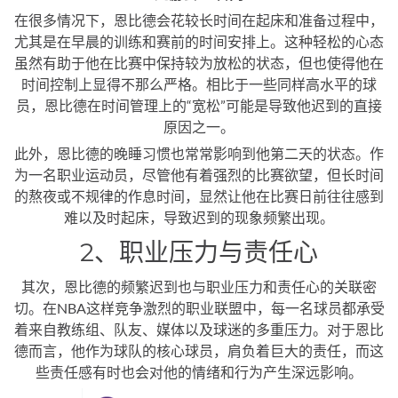
在很多情况下，恩比德会花较长时间在起床和准备过程中，
尤其是在早晨的训练和赛前的时间安排上。这种轻松的心态
虽然有助于他在比赛中保持较为放松的状态，但也使得他在
时间控制上显得不那么严格。相比于一些同样高水平的球
员，恩比德在时间管理上的“宽松”可能是导致他迟到的直接
原因之一。
此外，恩比德的晚睡习惯也常常影响到他第二天的状态。作
为一名职业运动员，尽管他有着强烈的比赛欲望，但长时间
的熬夜或不规律的作息时间，显然让他在比赛日前往往感到
难以及时起床，导致迟到的现象频繁出现。
2、职业压力与责任心
其次，恩比德的频繁迟到也与职业压力和责任心的关联密
切。在NBA这样竞争激烈的职业联盟中，每一名球员都承受
着来自教练组、队友、媒体以及球迷的多重压力。对于恩比
德而言，他作为球队的核心球员，肩负着巨大的责任，而这
些责任感有时也会对他的情绪和行为产生深远影响。