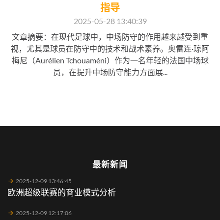
指导
2025-05-28 13:40:39
文章摘要：在现代足球中，中场防守的作用越来越受到重
视，尤其是球员在防守中的技术和战术素养。奥雷连·琼阿
梅尼（Aurélien Tchouaméni）作为一名年轻的法国中场球
员，在提升中场防守能力方面展...
最新新闻
2025-12-09 13:46:45
欧洲超级联赛的商业模式分析
2025-12-09 12:17:06