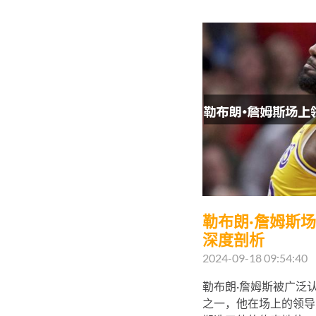
勒布朗·詹姆斯
深度剖析
2024-09-18 09:54:40
勒布朗·詹姆斯被广泛
之一，他在场上的领导