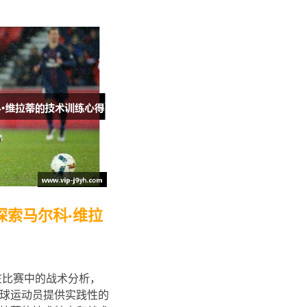
探索马尔科·维拉
在比赛中的战术分析，
球运动员提供实践性的