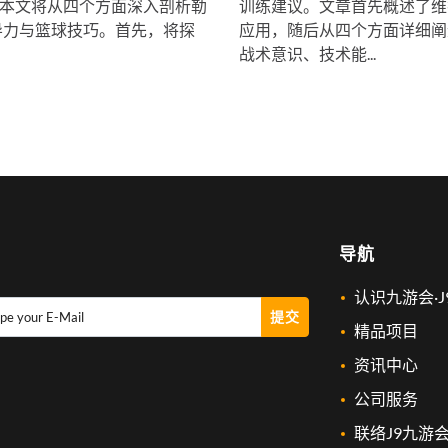
本文将从四个方面深入剖析勒
训练建议。文章首先概述了维
导力与篮球技巧。首先，将探
应用，随后从四个方面详细阐
战术意识、技术能...
导航
认识九游会·J
提交
pe your E-Mail
精品项目
资讯中心
公司服务
联络J9九游