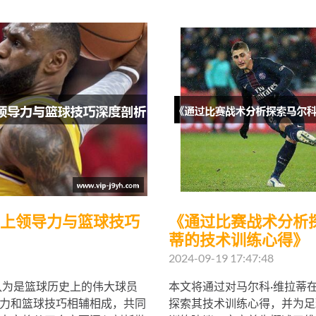
场上领导力与篮球技巧
《通过比赛战术分析
蒂的技术训练心得》
2024-09-19 17:47:48
认为是篮球历史上的伟大球员
本文将通过对马尔科·维拉蒂
力和篮球技巧相辅相成，共同
探索其技术训练心得，并为足