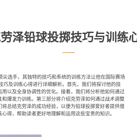
克劳泽铅球投掷技巧与训练
球投掷的顶尖选手，其独特的技巧和系统的训练方法让他在国际赛场
掷技巧及训练心得进行详细解析。首先，我们将探讨他的技
运用以及全身协调性的优化。接着，我们将分析他如何通过
性和爆发力训练。第三部分将介绍克劳泽如何通过战术调整
们将总结克劳泽的成功经验，以便为铅球投掷爱好者提供借
练心得，帮助读者更好地理解和运用这些宝贵的知识。