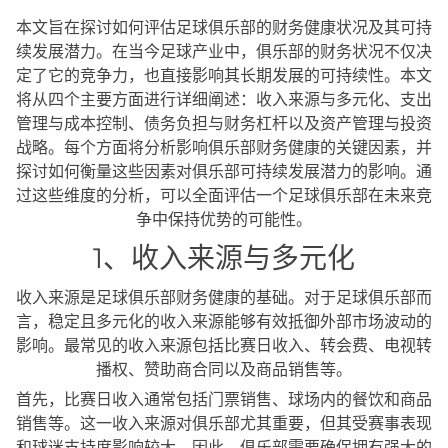
本文旨在探讨如何评估足球俱乐部的财务健康状况及其可持
续发展潜力。在当今足球产业中，俱乐部的财务状况不仅决
定了它的竞争力，也直接影响其长期发展的可持续性。本文
将从四个主要方面进行详细阐述：收入来源与多元化、支出
管理与成本控制、债务负担与财务杠杆以及资产管理与投资
战略。每个方面将分析影响俱乐部财务健康的关键因素，并
探讨如何衡量这些因素对俱乐部可持续发展潜力的影响。通
过这些维度的分析，可以全面评估一个足球俱乐部在未来竞
争中保持优势的可能性。
1、收入来源与多元化
收入来源是足球俱乐部财务健康的基础。对于足球俱乐部而
言，稳定且多元化的收入来源能够有效抵御外部市场波动的
影响。最常见的收入来源包括比赛日收入、转会费、电视转
播权、赞助商合同以及商品销售等。
首先，比赛日收入通常包括门票销售、球场内的餐饮和商品
销售等。这一收入来源对俱乐部尤其重要，但其受赛事表现
和球迷支持度影响较大。因此，俱乐部需要确保拥有强大的