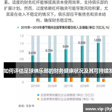
素。适度的财务杠杆能够提高资本使用效率，支持俱乐部的
扩展计划。然而，过度依赖杠杆融资可能导致风险积累，尤
其是在收入不稳定的情况下。俱乐部应平衡债务和资本结
构，确保财务稳定性。