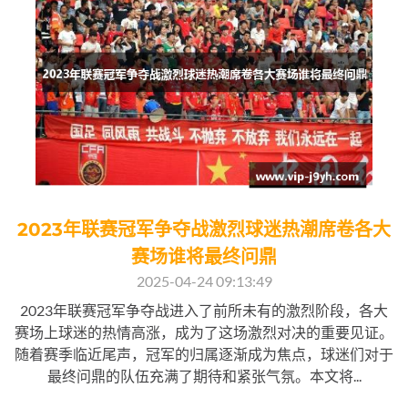
2023年联赛冠军争夺战激烈球迷热潮席卷各大
赛场谁将最终问鼎
2025-04-24 09:13:49
2023年联赛冠军争夺战进入了前所未有的激烈阶段，各大
赛场上球迷的热情高涨，成为了这场激烈对决的重要见证。
随着赛季临近尾声，冠军的归属逐渐成为焦点，球迷们对于
最终问鼎的队伍充满了期待和紧张气氛。本文将...