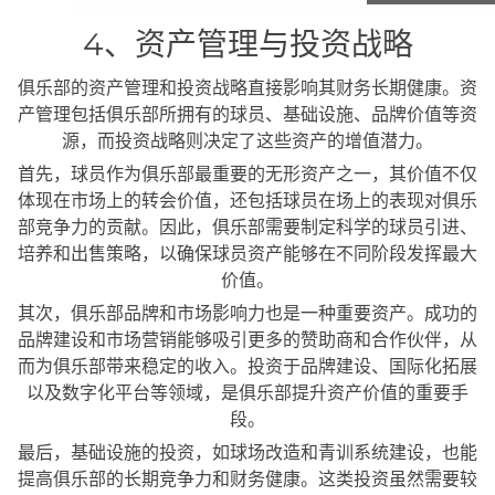
4、资产管理与投资战略
俱乐部的资产管理和投资战略直接影响其财务长期健康。资
产管理包括俱乐部所拥有的球员、基础设施、品牌价值等资
源，而投资战略则决定了这些资产的增值潜力。
首先，球员作为俱乐部最重要的无形资产之一，其价值不仅
体现在市场上的转会价值，还包括球员在场上的表现对俱乐
部竞争力的贡献。因此，俱乐部需要制定科学的球员引进、
培养和出售策略，以确保球员资产能够在不同阶段发挥最大
价值。
其次，俱乐部品牌和市场影响力也是一种重要资产。成功的
品牌建设和市场营销能够吸引更多的赞助商和合作伙伴，从
而为俱乐部带来稳定的收入。投资于品牌建设、国际化拓展
以及数字化平台等领域，是俱乐部提升资产价值的重要手
段。
最后，基础设施的投资，如球场改造和青训系统建设，也能
提高俱乐部的长期竞争力和财务健康。这类投资虽然需要较