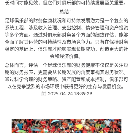
长时间才能见效，但它们对俱乐部的可持续发展至关重要。
总结：
足球俱乐部的财务健康状况和可持续发展潜力是一个复杂的
系统工程，涉及收入管理、支出控制、债务管理和资产投资
等多个方面。通过对俱乐部财务各个方面的细致评估，能够
全面了解其运营的可持续性及市场竞争力。只有在保持财务
稳定的基础上，俱乐部才能够实现长期成功，创造更大的社
会和经济价值。
总体而言，评估一个足球俱乐部的财务健康不仅仅是关注短
期的财务报表，更需要从长期发展的角度审视其财务状况。
通过科学合理的财务策略、资产配置和成本控制，俱乐部可
以在竞争激烈的市场环境中获得更好的生存与发展机会。
2025-04-24 18:39:29