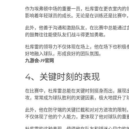
作为埃弗顿中场的重要一员，杜库雷在更衣室内的
影响着年轻球员的成长。无论是在训练还是比赛中
此外，他善于沟通和激励队友，在比赛中总能通过
的鼓舞往往能使队友们战斗得更加勇敢。
杜库雷的领导力不仅体现在场上，他在场下也积极
好地融入球队，形成良好的团队氛围。
九游会·J9官网
4、关键时刻的表现
在比赛中，杜库雷总能在关键时刻挺身而出，展现
攻，常常成为球队胜利的关键因素，极大地提升了
此外，他在防守端的关键拦截和对对方进攻的限制
不仅体现了他的个人能力，更体现了他对球队的重
杜库雷的这种表现，使得他在队友和球迷心目中的地