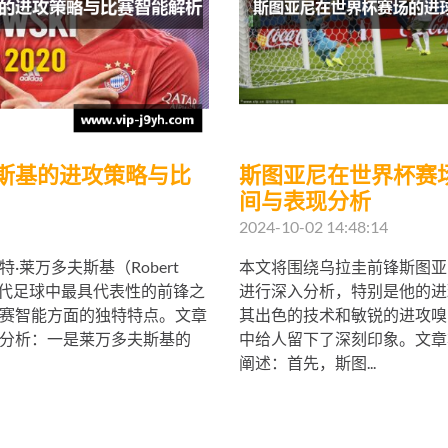
斯基的进攻策略与比
斯图亚尼在世界杯赛
间与表现分析
2024-10-02 14:48:14
·莱万多夫斯基（Robert
本文将围绕乌拉圭前锋斯图亚
作为现代足球中最具代表性的前锋之
进行深入分析，特别是他的进
赛智能方面的独特特点。文章
其出色的技术和敏锐的进攻嗅
分析：一是莱万多夫斯基的
中给人留下了深刻印象。文章
阐述：首先，斯图...