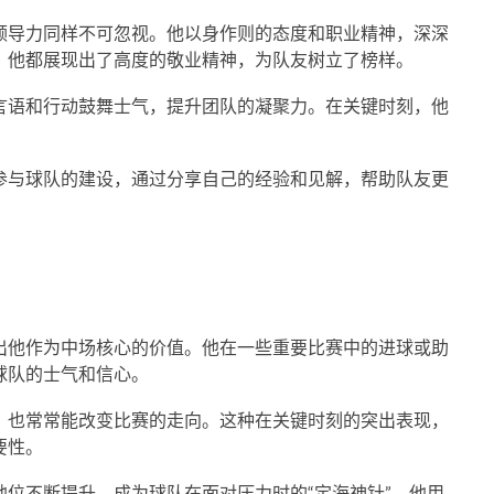
领导力同样不可忽视。他以身作则的态度和职业精神，深深
，他都展现出了高度的敬业精神，为队友树立了榜样。
言语和行动鼓舞士气，提升团队的凝聚力。在关键时刻，他
参与球队的建设，通过分享自己的经验和见解，帮助队友更
出他作为中场核心的价值。他在一些重要比赛中的进球或助
球队的士气和信心。
，也常常能改变比赛的走向。这种在关键时刻的突出表现，
要性。
位不断提升，成为球队在面对压力时的“定海神针”。他用