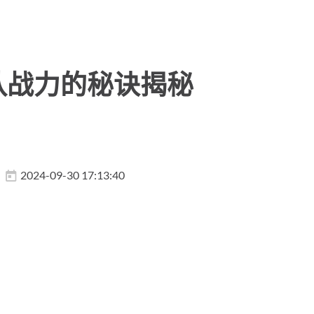
队战力的秘诀揭秘
2024-09-30 17:13:40