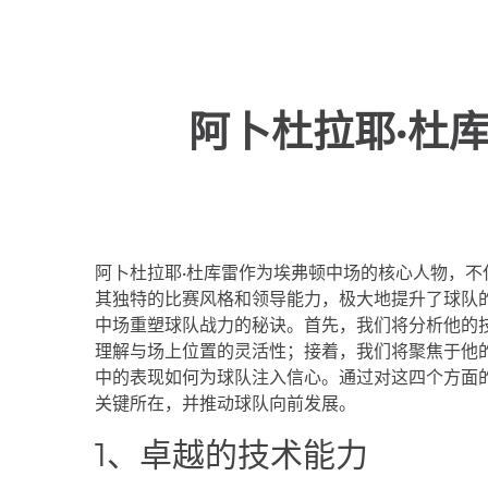
阿卜杜拉耶·杜
阿卜杜拉耶·杜库雷作为埃弗顿中场的核心人物，
其独特的比赛风格和领导能力，极大地提升了球队
中场重塑球队战力的秘诀。首先，我们将分析他的
理解与场上位置的灵活性；接着，我们将聚焦于他
中的表现如何为球队注入信心。通过对这四个方面
关键所在，并推动球队向前发展。
1、卓越的技术能力