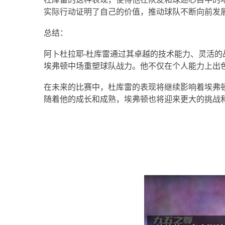
实际行动证明了自己的价值，推动球队不断向前发
总结：
阿卜杜拉耶·杜库雷通过其卓越的技术能力、灵活
埃弗顿中场重塑球队战力。他不仅在个人能力上出
在未来的比赛中，杜库雷的表现将继续影响着埃弗
随着他的成长和成熟，埃弗顿也将迎来更大的挑战