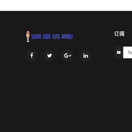
订阅
Ty