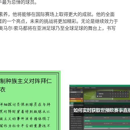
手最为忌惮的球员。
术素养，他将能够在国际赛场上取得更大的成就。他的全面
涯的一个亮点，未来的挑战将更加精彩。无论是继续效力于
奥马尔·索马都将在亚洲足球乃至全球足球的舞台上，书写