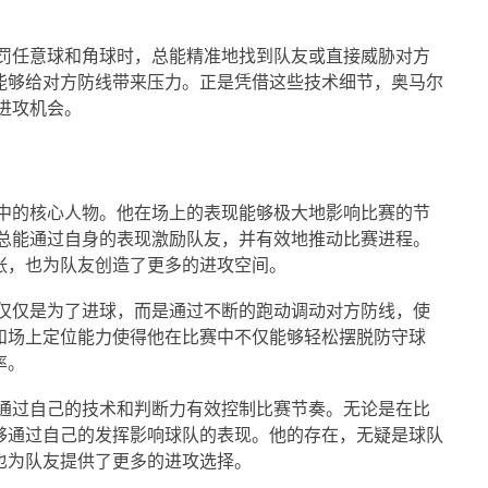
在罚任意球和角球时，总能精准地找到队友或直接威胁对方
能够给对方防线带来压力。正是凭借这些技术细节，奥马尔
进攻机会。
赛中的核心人物。他在场上的表现能够极大地影响比赛的节
马总能通过自身的表现激励队友，并有效地推动比赛进程。
张，也为队友创造了更多的进攻空间。
不仅仅是为了进球，而是通过不断的跑动调动对方防线，使
和场上定位能力使得他在比赛中不仅能够轻松摆脱防守球
率。
并通过自己的技术和判断力有效控制比赛节奏。无论是在比
够通过自己的发挥影响球队的表现。他的存在，无疑是球队
也为队友提供了更多的进攻选择。