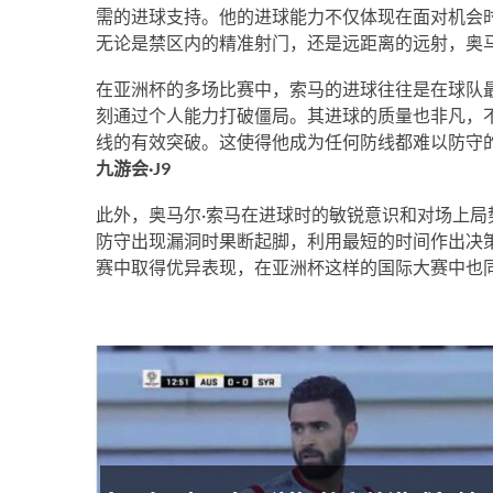
需的进球支持。他的进球能力不仅体现在面对机会
无论是禁区内的精准射门，还是远距离的远射，奥马
在亚洲杯的多场比赛中，索马的进球往往是在球队
刻通过个人能力打破僵局。其进球的质量也非凡，
线的有效突破。这使得他成为任何防线都难以防守
九游会·J9
此外，奥马尔·索马在进球时的敏锐意识和对场上
防守出现漏洞时果断起脚，利用最短的时间作出决
赛中取得优异表现，在亚洲杯这样的国际大赛中也