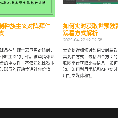
制种族主义对阵拜仁
如何实时获取世预欧
衣
观看方式解析
2025-04-22 12:02:58
球员在与拜仁慕尼黑对阵时，
本文将详细探讨如何实时获取
种族主义的事件。该举措体现
其观看方式，包括四个方面的
台的重要性，不仅通过比赛本
联网平台获取比赛信息、如何
过球员的行动传递社会价值
道、如何利用手机和APP实
用社交媒体和社...