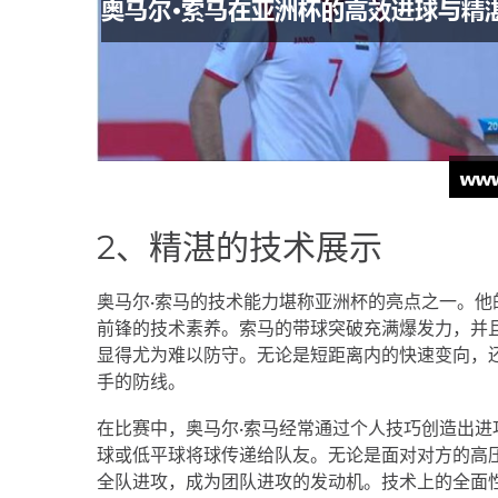
2、精湛的技术展示
奥马尔·索马的技术能力堪称亚洲杯的亮点之一。
前锋的技术素养。索马的带球突破充满爆发力，并
显得尤为难以防守。无论是短距离内的快速变向，
手的防线。
在比赛中，奥马尔·索马经常通过个人技巧创造出
球或低平球将球传递给队友。无论是面对对方的高
全队进攻，成为团队进攻的发动机。技术上的全面