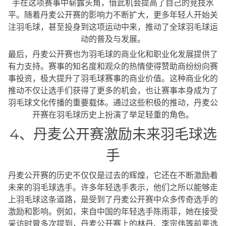
手在这项赛事中崭露头角，借此机会提高了自己的竞技水
平。随着丹麦公开赛的影响力不断扩大，更多年轻人开始关
注羽毛球，甚至投身到这项运动中来，推动了全球羽毛球运
动的普及与发展。
最后，丹麦公开赛也为羽毛球的商业化和职业化发展提供了
有力支持。赛事的知名度和观众的热情使得赞助商纷纷向赛
事投资，极大提升了羽毛球赛事的商业价值。这种商业化的
推动不仅让选手们获得了更多的机会，也让赛事本身成为了
羽毛球文化传播的重要载体。通过这些积极的推动，丹麦公
开赛在羽毛球历史上扮演了举足轻重的角色。
4、丹麦公开赛激励未来羽毛球选
手
丹麦公开赛的历史不仅仅是过去的辉煌，它还在不断激励着
未来的羽毛球选手。许多年轻选手表示，他们之所以能够走
上羽毛球这条道路，是受到了丹麦公开赛中众多传奇选手的
激励和影响。例如，来自中国的年轻选手陈雨菲，她在接受
采访时曾多次提到，丹麦公开赛上的林丹、李宗伟等前辈选