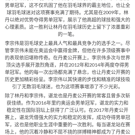
男单冠军，这不仅巩固了他在羽毛球界的霸主地位，也让全
球羽毛球迷对这项赛事充满了期待。尤其是在2009年，林
丹以绝对优势夺得男单冠军，展示了他高超的球技和强大的
心理素质。这一胜利让林丹在羽毛球历史上留下了浓墨重彩
的一笔。
李宗伟是羽毛球史上最具人气和最具竞争力的选手之一。尽
管李宗伟未能在奥运会中赢得金牌，但他在许多顶级赛事中
的表现依旧堪称传奇。在丹麦公开赛上，李宗伟多次与世界
顶尖选手展开激烈角逐，并在2012年和2014年两度夺得男
单冠军。他的每一次出场都充满了悬念，也让丹麦公开赛的
历史更加精彩纷呈。李宗伟以其快速的步伐和精准的球技吸
引了无数羽毛球迷，也为这项赛事增添了不少光彩。
除了林丹和李宗伟，谌龙也是丹麦公开赛的常客且曾多次斩
获佳绩。作为2016年里约奥运会男单冠军，谌龙的实力和
稳定性在国际羽坛上获得了广泛认可。在2017年丹麦公开
赛上，谌龙凭借强大的实力和稳定的发挥，成功夺得男单冠
军，这也是他职业生涯中重要的一次胜利。每当谌龙站在赛
场上，他的沉着冷静和不屈不挠的拼搏精神都成为了丹麦公