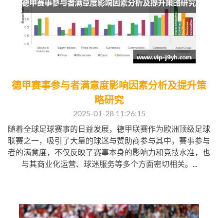
德甲赛事参与者满意度影响因素分析及提升策
略研究
2025-01-28 11:26:15
随着全球足球赛事的日益发展，德甲联赛作为欧洲顶级足球
联赛之一，吸引了大量的球迷与赞助商参与其中。赛事参与
者的满意度，不仅反映了赛事本身的影响力和竞技水准，也
与其商业化运营、球迷服务等多个方面密切相关。...