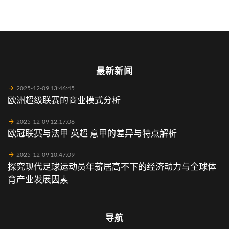
最新新闻
2025-12-09 13:46:45
欧洲超级联赛的商业模式分析
2025-12-09 12:17:06
欧冠联赛与法甲 英超 意甲的差异与特点解析
2025-12-09 10:47:09
探究现代足球运动员年薪居高不下的经济动力与全球体
育产业发展因素
导航