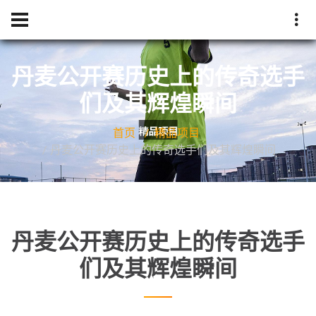
丹麦公开赛历史上的传奇选手
们及其辉煌瞬间
首页
精品项目
丹麦公开赛历史上的传奇选手们及其辉煌瞬间
丹麦公开赛历史上的传奇选手
们及其辉煌瞬间