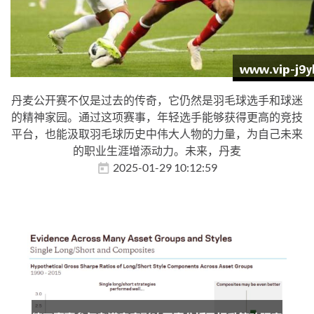
丹麦公开赛不仅是过去的传奇，它仍然是羽毛球选手和球迷
的精神家园。通过这项赛事，年轻选手能够获得更高的竞技
平台，也能汲取羽毛球历史中伟大人物的力量，为自己未来
的职业生涯增添动力。未来，丹麦
2025-01-29 10:12:59