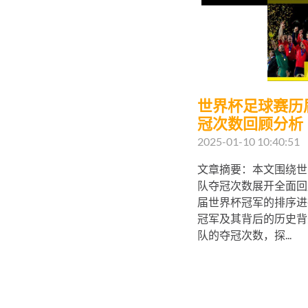
世界杯足球赛历
冠次数回顾分析
2025-01-10 10:40:51
文章摘要：本文围绕世
队夺冠次数展开全面回
届世界杯冠军的排序进
冠军及其背后的历史背
队的夺冠次数，探...