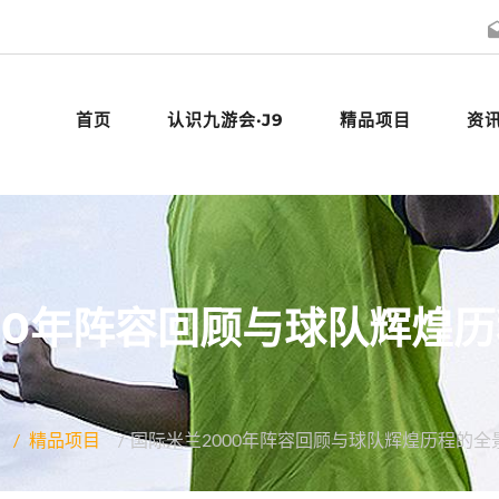
首页
认识九游会·J9
精品项目
资
00年阵容回顾与球队辉煌
精品项目
国际米兰2000年阵容回顾与球队辉煌历程的全