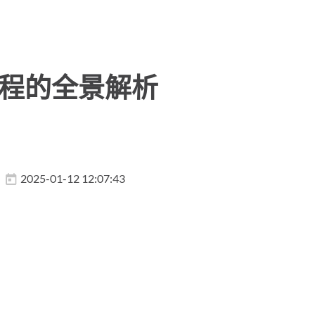
历程的全景解析
2025-01-12 12:07:43