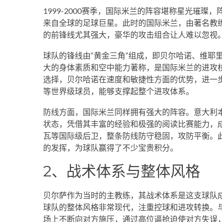
1999-2000赛季，国际米兰的阵容堪称星光璀
来自全球的足球巨星。此时的国际米兰，由著名教
的前锋线尤其强大，豪华的攻击组合让人难以忽视
球队的锋线由“黄金三角”组成，即贝尔哈诺、维耶
大的身体素质和空中能力著称，是国际米兰的进攻
选择，贝尔哈诺在速度和敏捷性方面的优势，进一
等世界级球员，能够支撑起整个进攻体系。
防线方面，国际米兰同样拥有强大的阵容。意大利
状态，凭借其丰富的经验和极强的阅读比赛能力，
瓦等国际级后卫，整条防线防守稳固，攻防平衡。
的发挥，为球队赢得了不少宝贵积分。
2、战术体系与整体风格
贝尔萨作为当时的主教练，其战术体系是这支球队
球队的整体风格非常现代，注重控球和进攻转换。
场上不断向对方施压，通过高位逼抢迫使对方失误