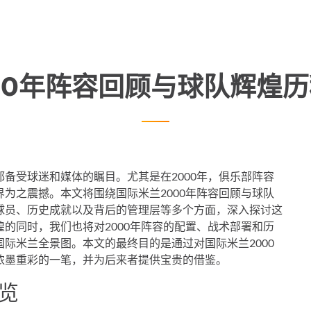
00年阵容回顾与球队辉煌
备受球迷和媒体的瞩目。尤其是在2000年，俱乐部阵容
为之震撼。本文将围绕国际米兰2000年阵容回顾与球队
球员、历史成就以及背后的管理层等多个方面，深入探讨这
的同时，我们也将对2000年阵容的配置、战术部署和历
际米兰全景图。本文的最终目的是通过对国际米兰2000
浓墨重彩的一笔，并为后来者提供宝贵的借鉴。
概览