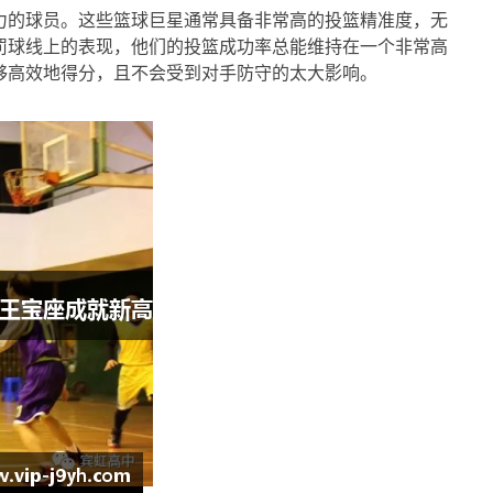
力的球员。这些篮球巨星通常具备非常高的投篮精准度，无
罚球线上的表现，他们的投篮成功率总能维持在一个非常高
够高效地得分，且不会受到对手防守的太大影响。