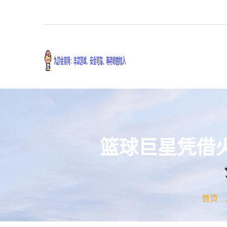
篮球巨星凭借
首页