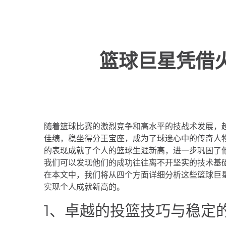
篮球巨星凭借
随着篮球比赛的激烈竞争和高水平的技战术发展，
佳绩，稳坐得分王宝座，成为了球迷心中的传奇人
的表现成就了个人的篮球生涯新高，进一步巩固了
我们可以发现他们的成功往往离不开坚实的技术基
在本文中，我们将从四个方面详细分析这些篮球巨
实现个人成就新高的。
1、卓越的投篮技巧与稳定