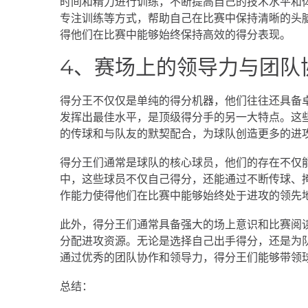
时间和精力进行训练，不断提高自己的技术水平和
专注训练等方式，帮助自己在比赛中保持清晰的头
得他们在比赛中能够始终保持高效的得分表现。
4、赛场上的领导力与团队
得分王不仅仅是单纯的得分机器，他们往往还具备
发挥出最佳水平，是顶级得分手的另一大特点。这
的传球和与队友的默契配合，为球队创造更多的进
得分王们通常是球队的核心球员，他们的存在不仅
中，这些球员不仅自己得分，还能通过不断传球、
作能力使得他们在比赛中能够始终处于进攻的领先
此外，得分王们通常具备强大的场上意识和比赛阅
分配进攻资源。无论是选择自己出手得分，还是为
通过优秀的团队协作和领导力，得分王们能够带领
总结：