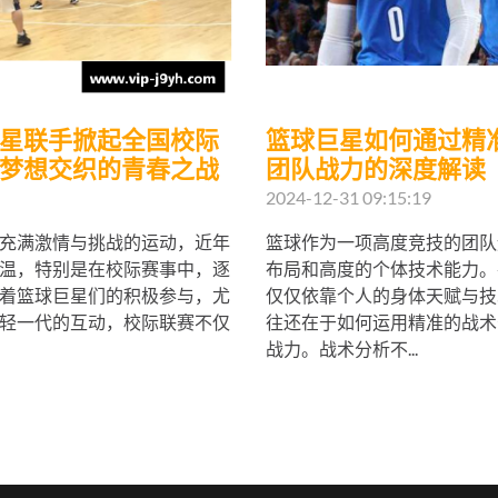
巨星联手掀起全国校际
篮球巨星如何通过精
与梦想交织的青春之战
团队战力的深度解读
2024-12-31 09:15:19
充满激情与挑战的运动，近年
篮球作为一项高度竞技的团队
温，特别是在校际赛事中，逐
布局和高度的个体技术能力。
着篮球巨星们的积极参与，尤
仅仅依靠个人的身体天赋与技
轻一代的互动，校际联赛不仅
往还在于如何运用精准的战术
战力。战术分析不...