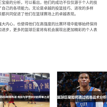
王宝座的分析，可以看出，他们的成功不仅仅源于个人的技
了自己的各项能力。无论是卓越的投篮技巧、进攻的多样
素都共同促进了他们在篮球赛场上的卓越表现。
强大内心，也使得他们在高强度的比赛环境中能够始终保持
和进步，更多的篮球巨星将有机会展现出更加精彩的个人表