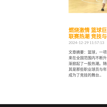
燃烧激情 篮球
联赛热潮 竞技
2024-12-29 11:57:13
文章摘要：篮球，一项
来在全国范围内不断升
渐掀起了一股热潮。随
其是那些职业球员与年
成为了竞技的舞台...