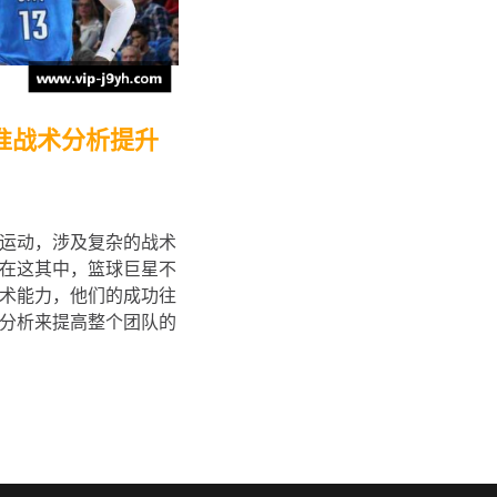
准战术分析提升
运动，涉及复杂的战术
在这其中，篮球巨星不
术能力，他们的成功往
分析来提高整个团队的