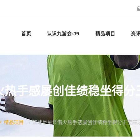
首页
认识九游会·J9
精品项目
资
火热手感屡创佳绩稳坐得分
精品项目
篮球巨星凭借火热手感屡创佳绩稳坐得分王宝座