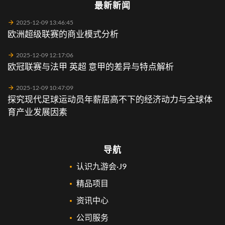
最新新闻
2025-12-09 13:46:45
欧洲超级联赛的商业模式分析
2025-12-09 12:17:06
欧冠联赛与法甲 英超 意甲的差异与特点解析
2025-12-09 10:47:09
探究现代足球运动员年薪居高不下的经济动力与全球体
育产业发展因素
导航
认识九游会·J9
精品项目
资讯中心
公司服务