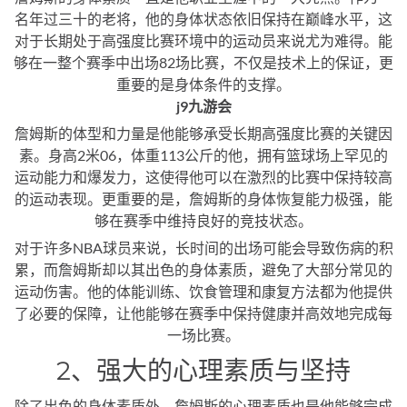
名年过三十的老将，他的身体状态依旧保持在巅峰水平，这
对于长期处于高强度比赛环境中的运动员来说尤为难得。能
够在一整个赛季中出场82场比赛，不仅是技术上的保证，更
重要的是身体条件的支撑。
j9九游会
詹姆斯的体型和力量是他能够承受长期高强度比赛的关键因
素。身高2米06，体重113公斤的他，拥有篮球场上罕见的
运动能力和爆发力，这使得他可以在激烈的比赛中保持较高
的运动表现。更重要的是，詹姆斯的身体恢复能力极强，能
够在赛季中维持良好的竞技状态。
对于许多NBA球员来说，长时间的出场可能会导致伤病的积
累，而詹姆斯却以其出色的身体素质，避免了大部分常见的
运动伤害。他的体能训练、饮食管理和康复方法都为他提供
了必要的保障，让他能够在赛季中保持健康并高效地完成每
一场比赛。
2、强大的心理素质与坚持
除了出色的身体素质外，詹姆斯的心理素质也是他能够完成