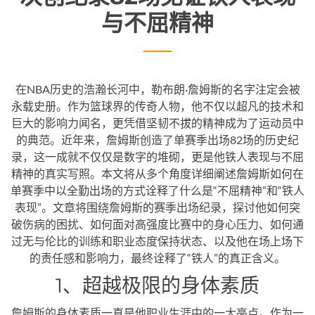
与不屈精神
在NBA历史的浩瀚长河中，勒布朗·詹姆斯的名字注定会被
永载史册。作为篮球界的传奇人物，他不仅以超凡的技术和
巨大的影响力闻名，更凭借坚韧不拔的精神成为了运动员中
的典范。近年来，詹姆斯创造了单赛季出场82场的历史纪
录，这一成就不仅仅是数字的堆砌，更是他铁人表现与不屈
精神的真实写照。本文将从多个角度详细阐述詹姆斯如何在
单赛季中以全勤出场的方式诠释了什么是“不屈精神”和“铁人
表现”。文章将围绕詹姆斯的赛季出场纪录，探讨他如何突
破伤病的困扰、如何面对高强度比赛中的身心压力、如何通
过无与伦比的训练和职业态度保持状态、以及他在场上场下
的责任感和影响力，最终诠释了“铁人”的真正含义。
1、超越极限的身体素质
詹姆斯的身体素质一直是他职业生涯中的一大亮点。作为一