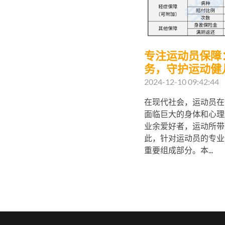
专注运动员保障
务，守护运动健
2024-12-10 09:42:44
在现代社会，运动员在
面临巨大的身体和心理
业余爱好者，运动所带
此，针对运动员的专业
重要组成部分。本...