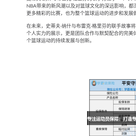
NBA带来的新风潮以及对篮球文化的深远影响，都
更多精彩的比赛，也为整个篮球运动的进步和发展
在未来，史蒂夫·纳什与布雷克·格里芬的联手故事
个人实力的展示，更是团队合作与默契配合的完美
个篮球运动的持续发展与创新。