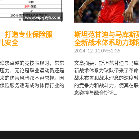
：打造专业保险服
斯坦范甘迪与马库斯
儿安全
全新战术体系助力球
2024-12-11 09:52:35
追求卓越的竞技表现时，常常
文章摘要：斯坦范甘迪与马库
压力。无论是职业运动员还是
新战术体系为球队带来了革命
来的伤害风险都不容忽视。因
战术布置和战术理念的深度融
保险服务逐渐成为体育行业的
的竞争力和战斗力，使其在联
念碰撞与融合斯坦...