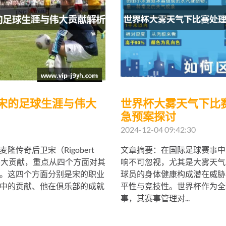
宋的足球生涯与伟大
世界杯大雾天气下比
急预案探讨
2024-12-04 09:42:30
传奇后卫宋（Rigobert
文章摘要：在国际足球赛事中
与伟大贡献，重点从四个方面对其
响不可忽视，尤其是大雾天气
。这四个方面分别是宋的职业
球员的身体健康构成潜在威胁
中的贡献、他在俱乐部的成就
平性与竞技性。世界杯作为全
事，其赛事管理对...