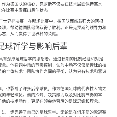
。作为德国队的核心，克罗斯不仅要在技术层面保持高水
能在比赛中发挥出最佳状态。
4年世界杯决赛。在那场比赛中，德国队面临着强大的阿根
表现，帮助德国队最终取得了胜利。正是克罗斯的领导力和
心态，从而赢得了世界杯的荣耀。
足球哲学与影响后辈
位具有深厚足球哲学的思想者。通过长期的比赛经验和对足
理念。他强调中场的节奏控制，认为中场不仅仅是传球的核
员的个体技术与团队协作之间的平衡，认为只有技术和意识
现，也影响了许多后辈球员。作为德国足球的代表性人物之
代的年轻球员。他的冷静、决策能力以及对比赛节奏的掌
仿他的技术动作，更是在领会他背后的足球思维和理念。
，进一步完善了自己的足球哲学。无论是在俱乐部的欧冠赛