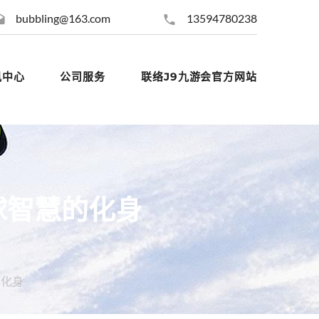
bubbling@163.com
13594780238
讯中心
公司服务
联络J9九游会官方网站
球智慧的化身
的化身