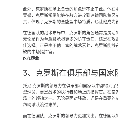
此外，克罗斯在场上负责的角色远不止于此。他在
置感，克罗斯常常能够在敌方进攻到达德国队禁区
责，体现了克罗斯的全能型中场特质，也让他成为德
在德国队的战术布局中，克罗斯的角色通常是灵活
无论是作为单后腰承担更多的防守责任，还是在攻
佳选择。正是由于他丰富的战术素养，克罗斯能够
缺的中场指挥官。
j9九游会
3、克罗斯在俱乐部与国家
托尼·克罗斯的领导力在俱乐部和国家队中都得到
型球员，更是战术的执行者和场上的指挥官。在皇
场上的领袖之一。无论是面对强敌，还是在重要的
帮助球队渡过难关。
而在德国队，克罗斯的领导力更加突出。在德国队