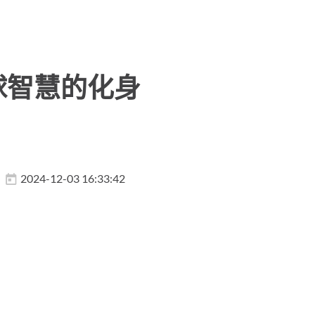
球智慧的化身
2024-12-03 16:33:42