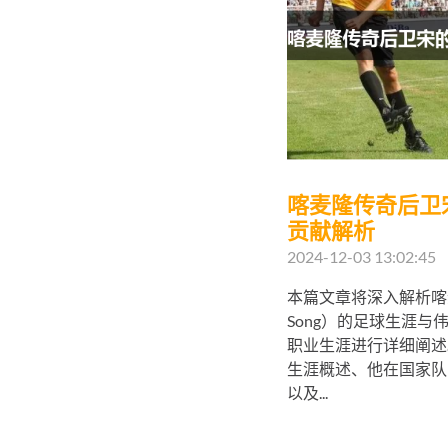
喀麦隆传奇后卫
贡献解析
2024-12-03 13:02:45
本篇文章将深入解析喀麦隆
Song）的足球生涯
职业生涯进行详细阐述
生涯概述、他在国家队
以及...