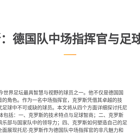
斯：德国队中场指挥官与足
当今世界足坛最具智慧与视野的球员之一。他不仅是德国国
重的角色。作为一名中场指挥官，克罗斯凭借其卓越的技
代足球中不可或缺的球员。本文将从四个方面详细探讨托尼
具体包括：一、克罗斯的技术特点与足球智商；二、克罗斯
俱乐部与国家队中的领导力；四、克罗斯如何塑造自己的足
全面展现托尼·克罗斯作为德国队中场指挥官的非凡魅力和