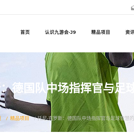
首页
认识九游会·J9
精品项目
资
斯：德国队中场指挥官与足
页
精品项目
托尼·克罗斯：德国队中场指挥官与足球智慧