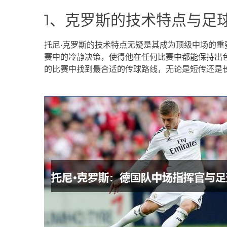
1、克罗斯的技术特点与足
托尼·克罗斯的技术特点无疑是其成为顶级中场的
赛中的冷静决策，使得他在任何比赛中都能保持出
的比赛中找到最合适的传球路线，无论是短传还是