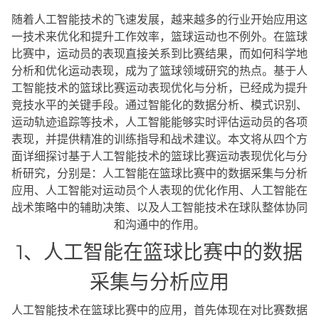
随着人工智能技术的飞速发展，越来越多的行业开始应用这
一技术来优化和提升工作效率，篮球运动也不例外。在篮球
比赛中，运动员的表现直接关系到比赛结果，而如何科学地
分析和优化运动表现，成为了篮球领域研究的热点。基于人
工智能技术的篮球比赛运动表现优化与分析，已经成为提升
竞技水平的关键手段。通过智能化的数据分析、模式识别、
运动轨迹追踪等技术，人工智能能够实时评估运动员的各项
表现，并提供精准的训练指导和战术建议。本文将从四个方
面详细探讨基于人工智能技术的篮球比赛运动表现优化与分
析研究，分别是：人工智能在篮球比赛中的数据采集与分析
应用、人工智能对运动员个人表现的优化作用、人工智能在
战术策略中的辅助决策、以及人工智能技术在球队整体协同
和沟通中的作用。
1、人工智能在篮球比赛中的数据
采集与分析应用
人工智能技术在篮球比赛中的应用，首先体现在对比赛数据