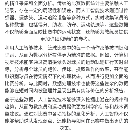
的精准采集和全面分析。传统的比赛数据统计主要依赖人工
记录，存在一定的局限性和误差，而人工智能技术则通过传
感器、摄像头、运动追踪设备等多种方式，实时收集球员的
各种数据，包括得分、助攻、防守、运动轨迹等。这些数据
不仅能够全面反映比赛中的运动状态，还能够为教练员提供
更加详细和精确的参考。
利用人工智能技术，篮球比赛中的每一个动作都能被捕捉和
记录，从而为数据分析提供更为精准的依据。例如，计算机
视觉技术能够通过高清摄像头对球员的运动轨迹进行实时跟
踪，分析每个球员的跑位、传球、投篮动作的效率，甚至能
够识别球员在特定情况下的心理状态，从而进行更加全面的
比赛分析。与此同时，数据处理技术也使得这些复杂的数据
能够在短时间内被整理并呈现出具有实际价值的分析报告。
基于这些数据，人工智能技术能够深入挖掘出潜在的规律和
趋势，从而为教练员和运动员提供更为科学的训练和战术调
整建议。通过对比赛中各项指标的量化分析，人工智能不仅
能够帮助球队发现弱点，还能指导如何在比赛中做出更优的
决策。