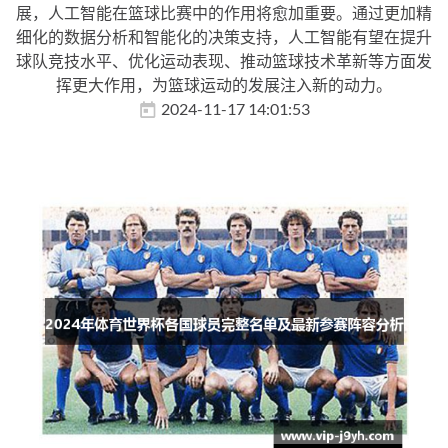
展，人工智能在篮球比赛中的作用将愈加重要。通过更加精
细化的数据分析和智能化的决策支持，人工智能有望在提升
球队竞技水平、优化运动表现、推动篮球技术革新等方面发
挥更大作用，为篮球运动的发展注入新的动力。
2024-11-17 14:01:53