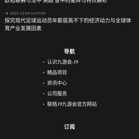
欧冠联赛与法甲 英超 意甲的差异与特点解析
2025-12-09 10:47:09
探究现代足球运动员年薪居高不下的经济动力与全球体
育产业发展因素
导航
认识九游会·J9
精品项目
资讯中心
公司服务
联络J9九游会官方网站
订阅