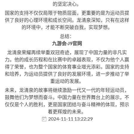
的坚定决心。
国家的支持不仅仅局限于物质层面，更重要的是为运动员提
供了良好的心理环境和成长空间。龙清泉深知，只有在这样
的环境中，才能不断突破自我，实现梦想。
总结：
九游会·J9官网
龙清泉荣耀再续举重双冠奇迹，展现了中国力量的非凡实
力。他的成长历程和在比赛中的卓越表现，不仅为他个人赢
得了荣誉，也为整个国家的体育事业增光添彩。国家的支持
和培养，为运动员提供了良好的发展环境，进一步推动了举
重运动的发展。
未来，龙清泉的故事将继续激励一代又一代的年轻运动员，
鼓舞他们为梦想而奋斗。中国力量在世界舞台上的展示，不
仅仅是个人的胜利，更是国家团结与奋斗精神的体现，预示
着更辉煌的未来。
2024-11-11 13:22:29