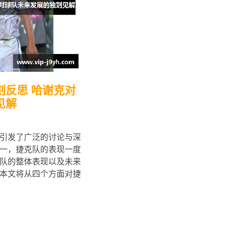
刻反思 哈谢克对
见解
引发了广泛的讨论与深
一，捷克队的表现一度
队的整体表现以及未来
本文将从四个方面对捷