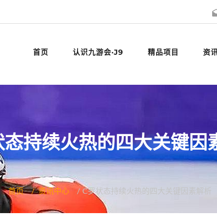
首页
认识九游会·J9
精品项目
资
状态持续火热的四大关键因
首页
资讯中心
C罗状态持续火热的四大关键因素解析