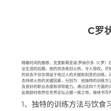
C罗
随着时间的推移，克里斯蒂亚诺·罗纳尔多（C罗）
业生涯的后期，他的状态依旧火热，令人惊叹。尽
的状态不仅仅得益于他过人的天赋和刻苦的训练，
态持续火热的关键因素，分别为：他独特的训练方
及良好的职业态度和领导能力。通过这四个方面的
此高龄时依然在世界足坛占据一席之地，继续书写
1、独特的训练方法与饮食