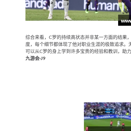
综合来看，C罗的持续高状态并非某一方面的结果
度，每个细节都体现了他对职业生涯的极致追求。
可以从C罗的身上学到许多宝贵的经验和教训，助
九游会·J9