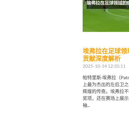
埃弗拉在足球领
贡献深度解析
2025-10-14 12:35:11
帕特里斯·埃弗拉（Patr
上最为杰出的左后卫之
辉煌的传奇。埃弗拉不
奖项，还在赛场上展示
袖...