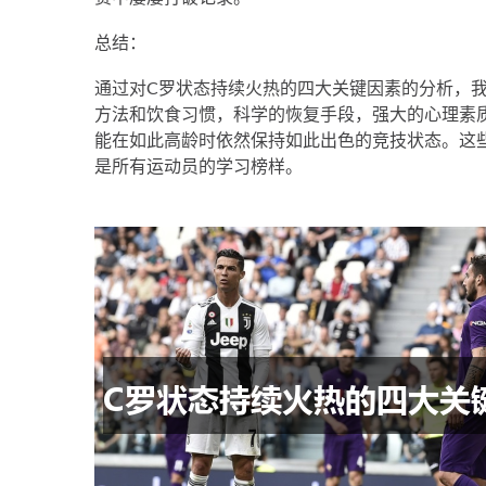
总结：
通过对C罗状态持续火热的四大关键因素的分析，
方法和饮食习惯，科学的恢复手段，强大的心理素
能在如此高龄时依然保持如此出色的竞技状态。这
是所有运动员的学习榜样。