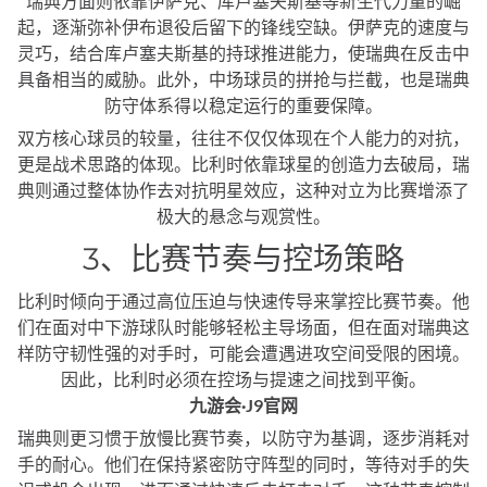
瑞典方面则依靠伊萨克、库卢塞夫斯基等新生代力量的崛
起，逐渐弥补伊布退役后留下的锋线空缺。伊萨克的速度与
灵巧，结合库卢塞夫斯基的持球推进能力，使瑞典在反击中
具备相当的威胁。此外，中场球员的拼抢与拦截，也是瑞典
防守体系得以稳定运行的重要保障。
双方核心球员的较量，往往不仅仅体现在个人能力的对抗，
更是战术思路的体现。比利时依靠球星的创造力去破局，瑞
典则通过整体协作去对抗明星效应，这种对立为比赛增添了
极大的悬念与观赏性。
3、比赛节奏与控场策略
比利时倾向于通过高位压迫与快速传导来掌控比赛节奏。他
们在面对中下游球队时能够轻松主导场面，但在面对瑞典这
样防守韧性强的对手时，可能会遭遇进攻空间受限的困境。
因此，比利时必须在控场与提速之间找到平衡。
九游会·J9官网
瑞典则更习惯于放慢比赛节奏，以防守为基调，逐步消耗对
手的耐心。他们在保持紧密防守阵型的同时，等待对手的失