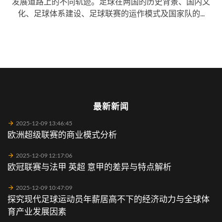
发展道路上的不同轨迹。足球在两国的历史背景、国内文
化、足球体系建设、足球联赛的运作模式及国家队的...
最新新闻
2025-12-09 13:46:45
欧洲超级联赛的商业模式分析
2025-12-09 12:17:06
欧冠联赛与法甲 英超 意甲的差异与特点解析
2025-12-09 10:47:09
探究现代足球运动员年薪居高不下的经济动力与全球体
育产业发展因素