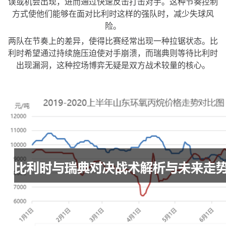
误或机会出现，进而通过快速反击打击对手。这种节奏控制
方式使他们能够在面对比利时这样的强队时，减少失球风
险。
两队在节奏上的差异，使得比赛经常出现一种拉锯状态。比
利时希望通过持续施压迫使对手崩溃，而瑞典则等待比利时
出现漏洞，这种控场博弈无疑是双方战术较量的核心。