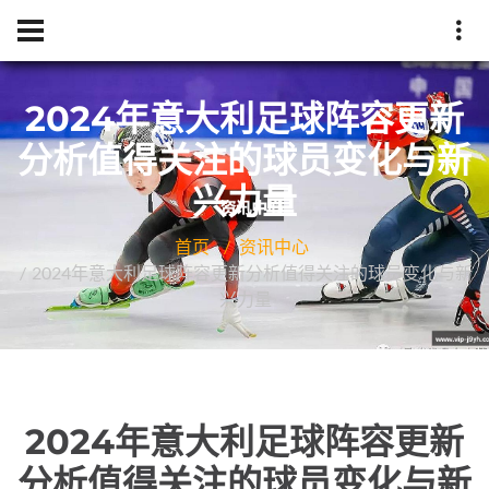
2024年意大利足球阵容更新
分析值得关注的球员变化与新
兴力量
首页
资讯中心
2024年意大利足球阵容更新分析值得关注的球员变化与新
兴力量
2024年意大利足球阵容更新
分析值得关注的球员变化与新