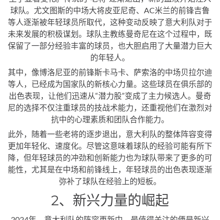
球队。尤文图斯的中场大将皮亚尼奇、AC米兰的前锋吉鲁
等人逐渐被年轻球员所取代，这种变动反映了意大利队对于
未来发展的积极谋划。球队主教练曼奇尼在这个过程中，既
保留了一部分经验丰富的球员，也大胆启用了大量潜力巨大
的年轻人。
其中，像博洛尼亚的前锋斯卡马卡、萨索洛的中场贝拉尔迪
等人，已经成为国家队的新核心力量。这些球员在俱乐部的
出色表现，让他们迅速从“潜力股”变成了主力候选人。曼奇
尼的选择不仅注重球员的技战术能力，还重视他们在激烈对
抗中的心理素质和团队合作能力。
此外，随着一些老将的逐步退出，意大利队的整体阵容变得
更加年轻化、速度化。尽管这意味着球队的经验可能有所下
降，但年轻球员的冲劲和创新能力也为球队带来了更多的可
能性，尤其是在中场和前锋线上，年轻球员的出色表现逐渐
弥补了球队在经验上的短板。
2、新兴力量的崛起
2024年，意大利队的阵容更新中，最值得关注的便是新兴