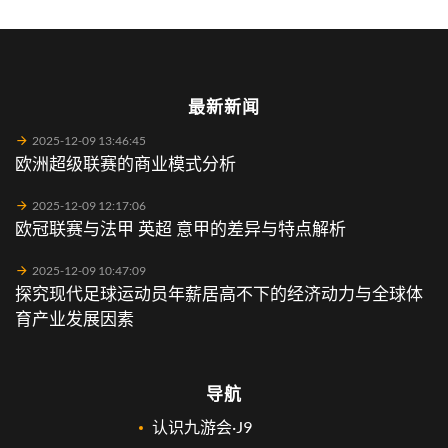
最新新闻
2025-12-09 13:46:45
欧洲超级联赛的商业模式分析
2025-12-09 12:17:06
欧冠联赛与法甲 英超 意甲的差异与特点解析
2025-12-09 10:47:09
探究现代足球运动员年薪居高不下的经济动力与全球体
育产业发展因素
导航
认识九游会·J9