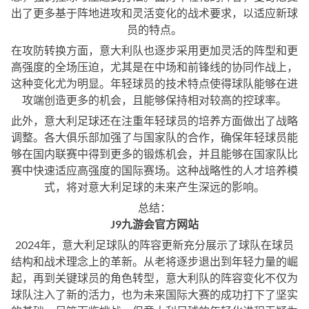
出了更多基于阵地进攻和灵活变化的战术要求，以适应新球
员的特点。
在攻防转换方面，意大利队也逐步采用更加灵活的阵型和更
高强度的全场压迫，尤其是在中场和前锋线的协同作战上，
这种变化尤为明显。年轻球员的技术特点使得球队能够在进
攻端创造更多的机会，且能够保持相对较高的控球率。
此外，意大利足球还在注重年轻球员的培养方面做出了战略
调整。各大俱乐部加强了与国家队的合作，确保年轻球员能
够在国内联赛中得到更多的锻炼机会，并且能够在国家队比
赛中快速适应高强度的国际赛场。这种战略性的人才培养模
式，将对意大利足球的未来产生深远的影响。
总结：
J9九游会官方网站
2024年，意大利足球队的阵容更新充分展示了球队在球员
结构和战术理念上的革新。从老将逐步退出到年轻力量的崛
起，再到关键球员的角色转型，意大利队的阵容变化不仅为
球队注入了新的活力，也为未来国际大赛的成功打下了坚实