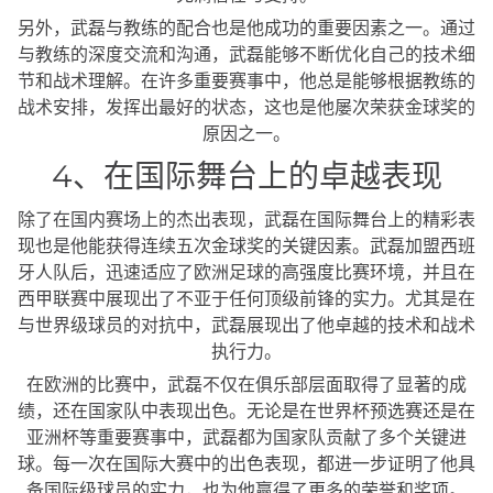
另外，武磊与教练的配合也是他成功的重要因素之一。通过
与教练的深度交流和沟通，武磊能够不断优化自己的技术细
节和战术理解。在许多重要赛事中，他总是能够根据教练的
战术安排，发挥出最好的状态，这也是他屡次荣获金球奖的
原因之一。
4、在国际舞台上的卓越表现
除了在国内赛场上的杰出表现，武磊在国际舞台上的精彩表
现也是他能获得连续五次金球奖的关键因素。武磊加盟西班
牙人队后，迅速适应了欧洲足球的高强度比赛环境，并且在
西甲联赛中展现出了不亚于任何顶级前锋的实力。尤其是在
与世界级球员的对抗中，武磊展现出了他卓越的技术和战术
执行力。
在欧洲的比赛中，武磊不仅在俱乐部层面取得了显著的成
绩，还在国家队中表现出色。无论是在世界杯预选赛还是在
亚洲杯等重要赛事中，武磊都为国家队贡献了多个关键进
球。每一次在国际大赛中的出色表现，都进一步证明了他具
备国际级球员的实力，也为他赢得了更多的荣誉和奖项。