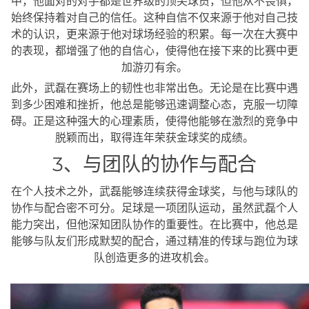
中，他面对的对手都是世界级的顶尖球员，但他从不畏惧，
始终保持着对自己的信任。这种自信不仅来源于他对自己技
术的认识，更来源于他对球场经验的积累。每一次在大赛中
的表现，都增强了他的自信心，使得他在接下来的比赛中更
加游刃有余。
此外，武磊在赛场上的韧性也非常出色。无论是在比赛中遇
到多少困难和挫折，他总是能够迅速调整心态，克服一切障
碍。正是这种强大的心理素质，使得他能够在激烈的竞争中
脱颖而出，取得连年荣获金球奖的成绩。
3、与团队的协作与配合
在个人技术之外，武磊能够连续获得金球奖，与他与球队的
协作与配合密不可分。足球是一项团队运动，虽然武磊个人
能力突出，但他深知团队协作的重要性。在比赛中，他总是
能够与队友们形成默契的配合，通过精准的传球与跑位为球
队创造更多的进攻机会。