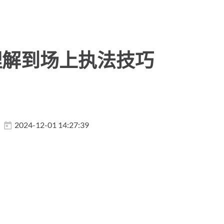
理解到场上执法技巧
2024-12-01 14:27:39