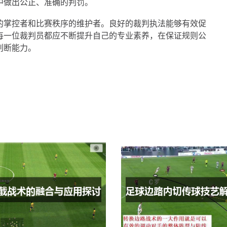
中做出公正、准确的判罚。
的掌控者和比赛秩序的维护者。良好的裁判执法能够有效促
每一位裁判员都应不断提升自己的专业素养，在保证规则公
判断能力。