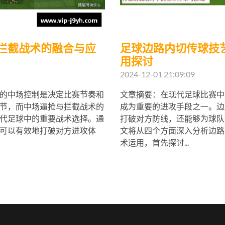
拦截战术的融合与应
足球边路内切传球技
用探讨
2024-12-01 21:09:09
的中场控制是决定比赛节奏和
文章摘要：在现代足球比赛中
节，而中场逼抢与拦截战术的
成为重要的进攻手段之一。边
代足球中的重要战术选择。通
打破对方防线，还能够为球队
可以有效地打破对方进攻体
文将从四个方面深入分析边路
术运用，首先探讨...