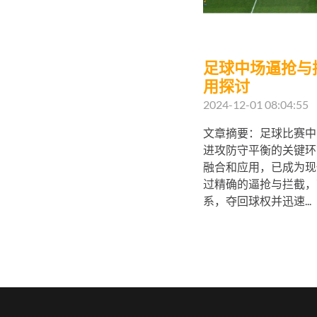
足球中场逼抢与
用探讨
2024-12-01 08:04:55
文章摘要：足球比赛中
进攻防守平衡的关键环
融合和应用，已成为现
过精确的逼抢与拦截，
系，夺回球权并迅速...