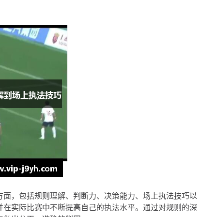
方面，包括规则理解、判断力、决策能力、场上执法技巧以
并在实际比赛中不断提高自己的执法水平。通过对规则的深