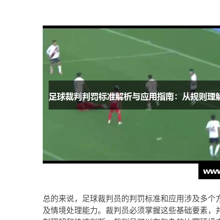
总的来说，足球裁判员的判罚标准和应用涉及多个
及情境处理能力。裁判员必须掌握这些基础要素，