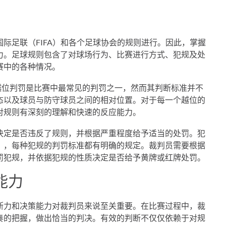
际足联（FIFA）和各个足球协会的规则进行。因此，掌握
力。足球规则包含了对球场行为、比赛进行方式、犯规及处
赛中的各种情况。
越位判罚是比赛中最常见的判罚之一，然而其判断标准并不
态以及球员与防守球员之间的相对位置。对于每一个越位的
对规则有深刻的理解和快速的反应能力。
决定是否违反了规则，并根据严重程度给予适当的处罚。犯
），每种犯规的判罚标准都有明确的规定。裁判员需要根据
罚犯规，并依据犯规的性质决定是否给予黄牌或红牌处罚。
能力
断力和决策能力对裁判员来说至关重要。在比赛过程中，裁
奏的把握，做出恰当的判决。有效的判断不仅仅依赖于对规