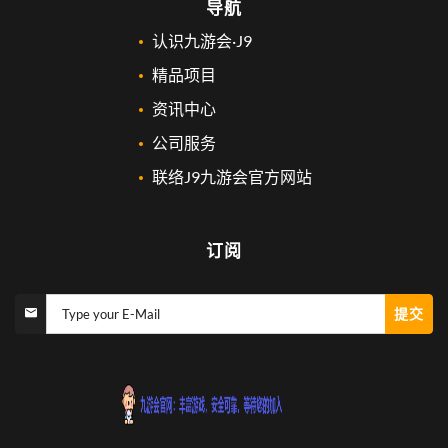
导航
认识九游会·J9
精品项目
资讯中心
公司服务
联络J9九游会官方网站
订阅
提交
Type your E-Mail