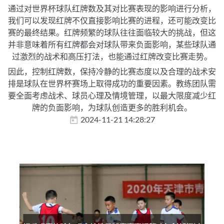
通过对世界杯球队红牌数及其对比赛表现的影响进行分析，
我们可以发现红牌不仅直接影响比赛的进程，还可能改变比
赛的最终结果。红牌频繁的球队往往面临较大的挑战，但这
并非意味着所有红牌都会对球队带来负面影响，某些球队通
过激烈的战术和高压打法，也能通过红牌改变比赛走势。
因此，控制红牌数，保持冷静的比赛态度以及合理的战术安
排是球队在世界杯赛场上取得成功的重要因素。教练团队需
要全面考虑战术、球员心理及情境管理，以最大限度减少红
牌的负面影响，为球队创造更多的胜利机会。
2024-11-21 14:28:27