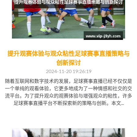
提升观赛体验与观众粘性足球赛事直播策略与
创新探讨
2024-11-20 19:26:19
随着互联网和数字技术的发展，足球赛事直播已经不仅仅是
一个单纯的观看体验，它更多地成为了一种情感和社交的交
流平台。为了提升观众的观赛体验与增强观众的粘性，许多
足球赛事直播平台不断探索新的策略与创新。本文...