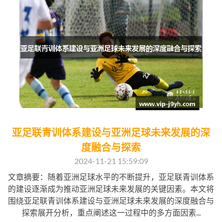
亚足联青训体系建设与亚洲足球未来发展的深
度融合与探索
2024-11-21 15:59:09
文章摘要：随着亚洲足球水平的不断提升，亚足联青训体系
的建设逐渐成为推动亚洲足球未来发展的关键因素。本文将
围绕亚足联青训体系建设与亚洲足球未来发展的深度融合与
探索展开分析，重点阐述这一过程中的多方面因素...